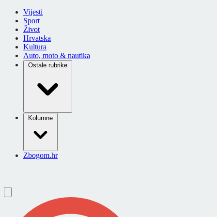
Vijesti
Sport
Život
Hrvatska
Kultura
Auto, moto & nautika
Ostale rubrike
Kolumne
Zbogom.hr