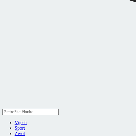
Vijesti
Sport
Život