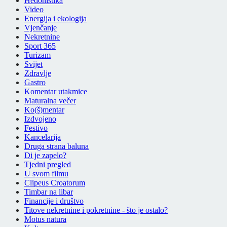
Hedonistika
Video
Energija i ekologija
Vjenčanje
Nekretnine
Sport 365
Turizam
Svijet
Zdravlje
Gastro
Komentar utakmice
Maturalna večer
Ko(š)mentar
Izdvojeno
Festivo
Kancelarija
Druga strana baluna
Di je zapelo?
Tjedni pregled
U svom filmu
Clipeus Croatorum
Timbar na libar
Financije i društvo
Titove nekretnine i pokretnine - što je ostalo?
Motus natura