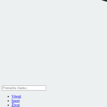
Vijesti
Sport
Život