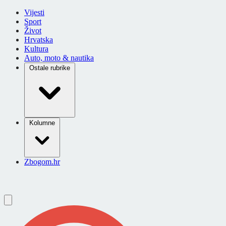
Vijesti
Sport
Život
Hrvatska
Kultura
Auto, moto & nautika
Ostale rubrike
Kolumne
Zbogom.hr