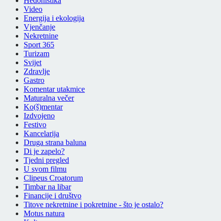
Hedonistika
Video
Energija i ekologija
Vjenčanje
Nekretnine
Sport 365
Turizam
Svijet
Zdravlje
Gastro
Komentar utakmice
Maturalna večer
Ko(š)mentar
Izdvojeno
Festivo
Kancelarija
Druga strana baluna
Di je zapelo?
Tjedni pregled
U svom filmu
Clipeus Croatorum
Timbar na libar
Financije i društvo
Titove nekretnine i pokretnine - što je ostalo?
Motus natura