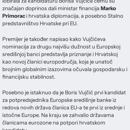
lobirala za kandidaturu Borisa Vujčića čemu su
značajan doprinos dali ministar financija
Marko
Primorac
i hrvatska diplomacija, a posebno Stalno
predstavništvo Hrvatske pri EU.
Premijer je također napisao kako Vujčićeva
nominacija za drugu najvišu dužnost u Europskoj
središnjoj banci predstavlja priznanje i Hrvatskoj
kao novoj članici europodručja, koja je unatoč
brojnim globalnim izazovima očuvala gospodarsku i
financijsku stabilnost.
Posebno je istaknuo da je Boris Vujčić prvi kandidat
za potpredsjednika Europske središnje banke iz
redova novih država članica EU-a te prvi iz srednje i
istočne Europe. Na kraju se zahvalio državama
članicama eurozone na potpori hrvatskom