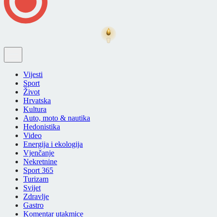
Vijesti
Sport
Život
Hrvatska
Kultura
Auto, moto & nautika
Hedonistika
Video
Energija i ekologija
Vjenčanje
Nekretnine
Sport 365
Turizam
Svijet
Zdravlje
Gastro
Komentar utakmice