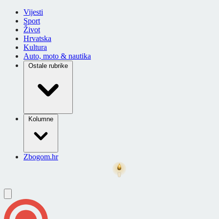
Vijesti
Sport
Život
Hrvatska
Kultura
Auto, moto & nautika
Ostale rubrike
Kolumne
Zbogom.hr