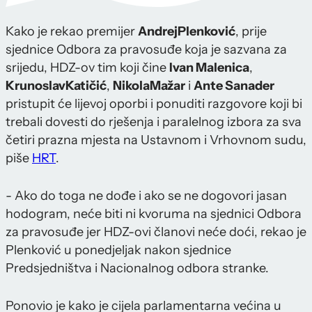
Kako je rekao premijer
Andrej
Plenković
, prije
sjednice Odbora za pravosuđe koja je sazvana za
srijedu, HDZ-ov tim koji čine
Ivan Malenica
,
Krunoslav
Katičić
,
Nikola
Mažar
i
Ante Sanader
pristupit će lijevoj oporbi i ponuditi razgovore koji bi
trebali dovesti do rješenja i paralelnog izbora za sva
četiri prazna mjesta na Ustavnom i Vrhovnom sudu,
piše
HRT
.
- Ako do toga ne dođe i ako se ne dogovori jasan
hodogram, neće biti ni kvoruma na sjednici Odbora
za pravosuđe jer HDZ-ovi članovi neće doći, rekao je
Plenković u ponedjeljak nakon sjednice
Predsjedništva i Nacionalnog odbora stranke.
Ponovio je kako je cijela parlamentarna većina u