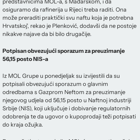
predstavnicima MOL-a, s Mađarskom, i da
osiguramo da rafinerija u Rijeci treba raditi. Ona
može preraditi praktički svu naftu koja je potrebna
Hrvatskoj', rekao je Plenković, dodavši da ne postoje
nikakve najave da bi bilo drugačije.
Potpisan obvezujući sporazum za preuzimanje
56,15 posto NIS-a
Iz MOL Grupe u ponedjeljak su izvijestili da su
potpisali obvezujući sporazum o glavnim
odredbama s Gazprom Neftom za preuzimanje
njegovog udjela od 56,15 posto u Naftnoj industriji
Srbije (NIS), koji uključuje i dobivanje regulatornih
odobrenja te da ugovor o kupoprodaji teži potpisati
do kraja ožujka.