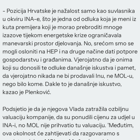
- Pozicija Hrvatske je nažalost samo kao suvlasnika
u okviru INA-e, što je jedna od odluka koja je meni iz
kuta premijera koji je morao prebroditi mnoge
izazove tijekom energetske krize ograničavala
manevarski prostor djelovanja. No, srećom smo se
mogli osloniti na HEP i na druge načine dati potpore
gospodarstvu i građanima. Vjerojatno da je onima
koji su donosili te odluke današnje iskustva i pamet,
da vjerojatno nikada ne bi prodavali Inu, ne MOL-u,
nego bilo kome. Dakle to je današnje iskustvo,
kazao je Plenković.
Podsjetio je da je njegova Vlada zatražila ozbiljnu
valuaciju kompanije, da su ponudili cijenu za udjel u
INA-i, no MOL nije prihvatio tu valuaciju. 'Međutim,
ova okolnost će zahtijevati da razgovaramo s