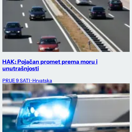
HAK: Pojačan promet prema moru i
unutrašnjosti
PRIJE 9 SATI
· Hrvatska