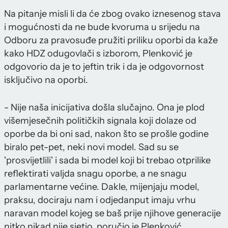
Na pitanje misli li da će zbog ovako iznesenog stava
i mogućnosti da ne bude kvoruma u srijedu na
Odboru za pravosuđe pružiti priliku oporbi da kaže
kako HDZ odugovlači s izborom, Plenković je
odgovorio da je to jeftin trik i da je odgovornost
isključivo na oporbi.
- Nije naša inicijativa došla slučajno. Ona je plod
višemjesečnih političkih signala koji dolaze od
oporbe da bi oni sad, nakon što se prošle godine
biralo pet-pet, neki novi model. Sad su se
'prosvijetlili' i sada bi model koji bi trebao otprilike
reflektirati valjda snagu oporbe, a ne snagu
parlamentarne većine. Dakle, mijenjaju model,
praksu, dociraju nam i odjedanput imaju vrhu
naravan model kojeg se baš prije njihove generacije
nitko nikad nije sjetio, poručio je Plenković.