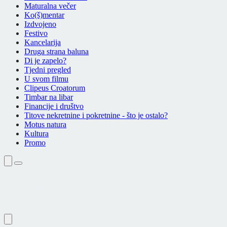
Maturalna večer
Ko(š)mentar
Izdvojeno
Festivo
Kancelarija
Druga strana baluna
Di je zapelo?
Tjedni pregled
U svom filmu
Clipeus Croatorum
Timbar na libar
Financije i društvo
Titove nekretnine i pokretnine - što je ostalo?
Motus natura
Kultura
Promo