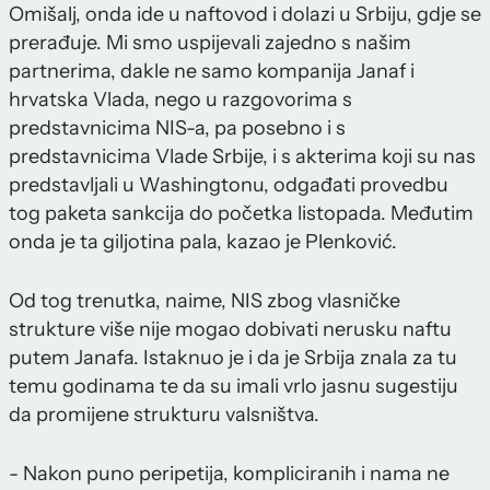
Omišalj, onda ide u naftovod i dolazi u Srbiju, gdje se
prerađuje. Mi smo uspijevali zajedno s našim
partnerima, dakle ne samo kompanija Janaf i
hrvatska Vlada, nego u razgovorima s
predstavnicima NIS-a, pa posebno i s
predstavnicima Vlade Srbije, i s akterima koji su nas
predstavljali u Washingtonu, odgađati provedbu
tog paketa sankcija do početka listopada. Međutim
onda je ta giljotina pala, kazao je Plenković.
Od tog trenutka, naime, NIS zbog vlasničke
strukture više nije mogao dobivati nerusku naftu
putem Janafa. Istaknuo je i da je Srbija znala za tu
temu godinama te da su imali vrlo jasnu sugestiju
da promijene strukturu valsništva.
- Nakon puno peripetija, kompliciranih i nama ne