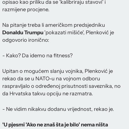
opisao kao priliku da se 'kalibriraju stavovi' i
razmijene procjene.
Na pitanje treba li američkom predsjedniku
Donaldu Trumpu
'pokazati mišiće', Plenković je
odgovorio ironično:
- Kako? Da idemo na fitness?
Upitan o mogućem slanju vojnika, Plenković je
rekao da se u NATO-u na vojnom odboru
raspravljalo o određenoj prisutnosti saveznika, no
da Hrvatska takvu opciju ne razmatra.
- Ne vidim nikakvu dodanu vrijednost, rekao je.
'U pjesmi 'Ako ne znaš šta je bilo' nema ništa