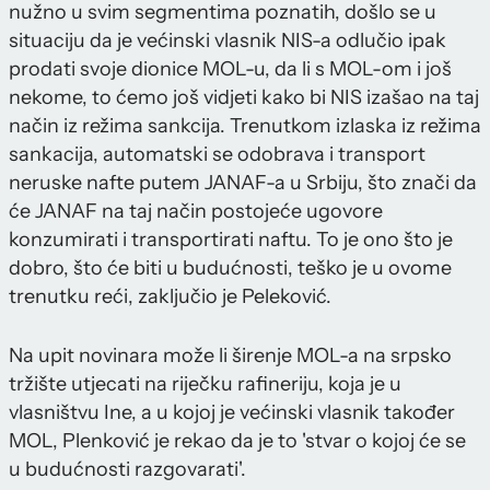
nužno u svim segmentima poznatih, došlo se u
situaciju da je većinski vlasnik NIS-a odlučio ipak
prodati svoje dionice MOL-u, da li s MOL-om i još
nekome, to ćemo još vidjeti kako bi NIS izašao na taj
način iz režima sankcija. Trenutkom izlaska iz režima
sankacija, automatski se odobrava i transport
neruske nafte putem JANAF-a u Srbiju, što znači da
će JANAF na taj način postojeće ugovore
konzumirati i transportirati naftu. To je ono što je
dobro, što će biti u budućnosti, teško je u ovome
trenutku reći, zaključio je Peleković.
Na upit novinara može li širenje MOL-a na srpsko
tržište utjecati na riječku rafineriju, koja je u
vlasništvu Ine, a u kojoj je većinski vlasnik također
MOL, Plenković je rekao da je to 'stvar o kojoj će se
u budućnosti razgovarati'.