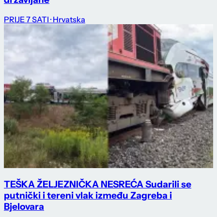
PRIJE 7 SATI
· Hrvatska
TEŠKA ŽELJEZNIČKA NESREĆA Sudarili se
putnički i tereni vlak između Zagreba i
Bjelovara