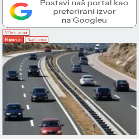
Više s weba
Najnovije
Najčitanije