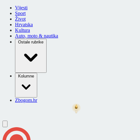
Vijesti
Sport
Život
Hrvatska
Kultura
Auto, moto & nautika
Ostale rubrike
Kolumne
Zbogom.hr