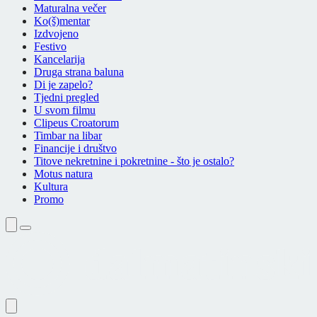
Maturalna večer
Ko(š)mentar
Izdvojeno
Festivo
Kancelarija
Druga strana baluna
Di je zapelo?
Tjedni pregled
U svom filmu
Clipeus Croatorum
Timbar na libar
Financije i društvo
Titove nekretnine i pokretnine - što je ostalo?
Motus natura
Kultura
Promo