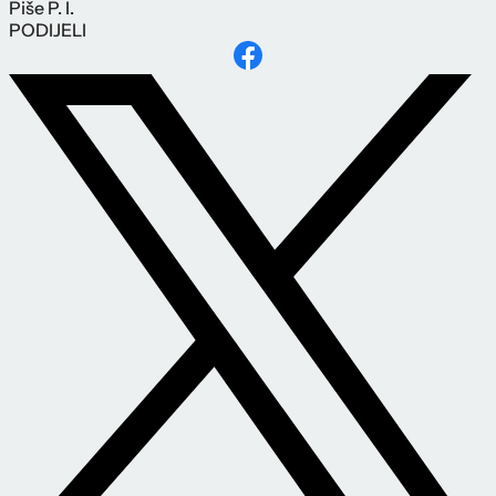
Piše
P. I.
PODIJELI