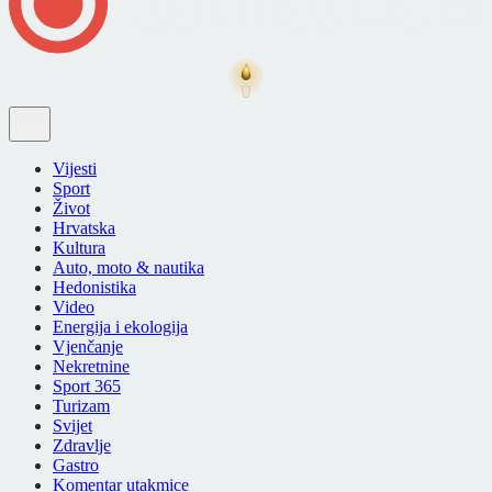
Vijesti
Sport
Život
Hrvatska
Kultura
Auto, moto & nautika
Hedonistika
Video
Energija i ekologija
Vjenčanje
Nekretnine
Sport 365
Turizam
Svijet
Zdravlje
Gastro
Komentar utakmice