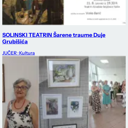
SOLINSKI TEATRIN Šarene traume Duje
Grubišića
JUČER
· Kultura