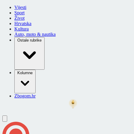
Vijesti
Sport
Život
Hrvatska
Kultura
Auto, moto & nautika
Ostale rubrike
Kolumne
Zbogom.hr