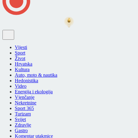
Vijesti
Sport
Život
Hrvatska
Kultura
Auto, moto & nautika
Hedonistika
Video
Energija i ekologija
Vjenčanje
Nekretnine
Sport 365
Turizam
Svijet
Zdravlje
Gastro
Komentar utakmice