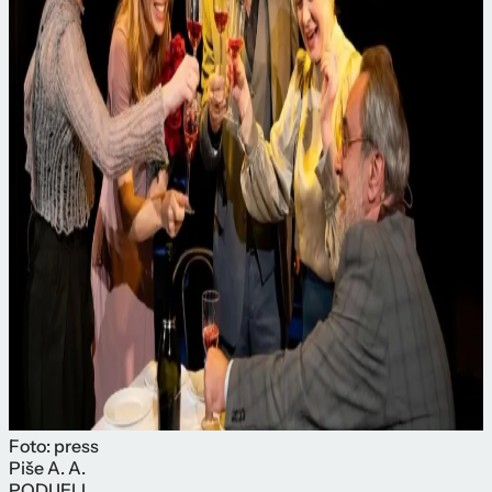
Foto: press
Piše
A. A.
PODIJELI