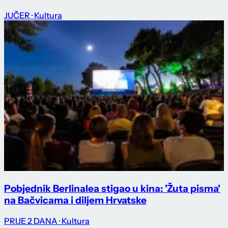
JUČER
· Kultura
Pobjednik Berlinalea stigao u kina: 'Žuta pisma'
na Bačvicama i diljem Hrvatske
PRIJE 2 DANA
· Kultura