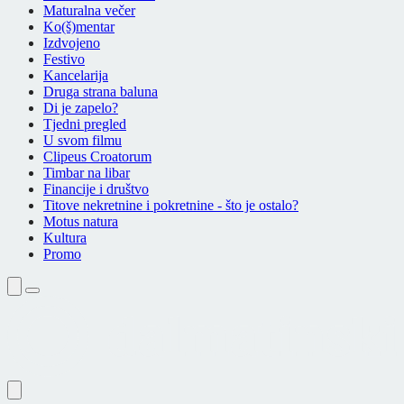
Maturalna večer
Ko(š)mentar
Izdvojeno
Festivo
Kancelarija
Druga strana baluna
Di je zapelo?
Tjedni pregled
U svom filmu
Clipeus Croatorum
Timbar na libar
Financije i društvo
Titove nekretnine i pokretnine - što je ostalo?
Motus natura
Kultura
Promo