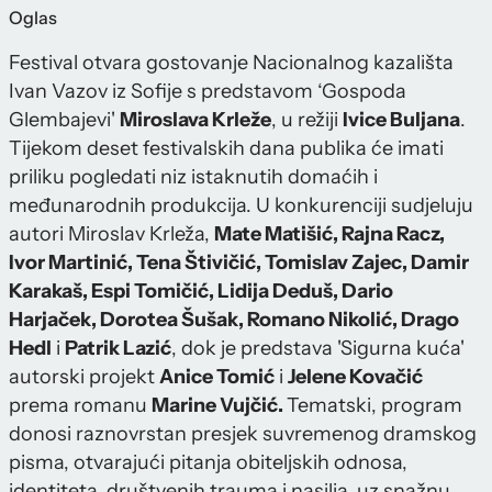
Oglas
Festival otvara gostovanje Nacionalnog kazališta
Ivan Vazov iz Sofije s predstavom ‘Gospoda
Glembajevi'
Miroslava Krleže
, u režiji
Ivice Buljana
.
Tijekom deset festivalskih dana publika će imati
priliku pogledati niz istaknutih domaćih i
međunarodnih produkcija. U konkurenciji sudjeluju
autori Miroslav Krleža,
Mate Matišić, Rajna Racz,
Ivor Martinić, Tena Štivičić, Tomislav Zajec, Damir
Karakaš, Espi Tomičić, Lidija Deduš, Dario
Harjaček, Dorotea Šušak, Romano Nikolić, Drago
Hedl
i
Patrik Lazić
, dok je predstava 'Sigurna kuća'
autorski projekt
Anice Tomić
i
Jelene Kovačić
prema romanu
Marine Vujčić.
Tematski, program
donosi raznovrstan presjek suvremenog dramskog
pisma, otvarajući pitanja obiteljskih odnosa,
identiteta, društvenih trauma i nasilja, uz snažnu