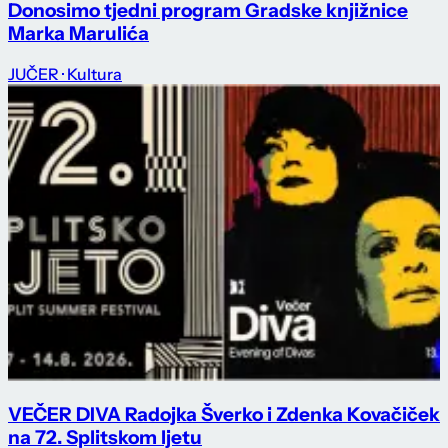
Donosimo tjedni program Gradske knjižnice
Marka Marulića
JUČER
· Kultura
VEČER DIVA Radojka Šverko i Zdenka Kovačiček
na 72. Splitskom ljetu