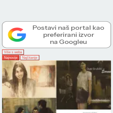
Više s weba
Najnovije
Najčitanije