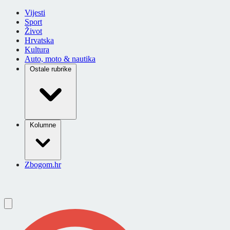
Vijesti
Sport
Život
Hrvatska
Kultura
Auto, moto & nautika
Ostale rubrike
Kolumne
Zbogom.hr