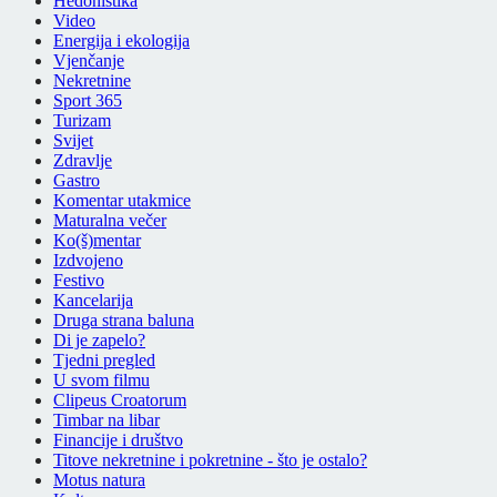
Hedonistika
Video
Energija i ekologija
Vjenčanje
Nekretnine
Sport 365
Turizam
Svijet
Zdravlje
Gastro
Komentar utakmice
Maturalna večer
Ko(š)mentar
Izdvojeno
Festivo
Kancelarija
Druga strana baluna
Di je zapelo?
Tjedni pregled
U svom filmu
Clipeus Croatorum
Timbar na libar
Financije i društvo
Titove nekretnine i pokretnine - što je ostalo?
Motus natura