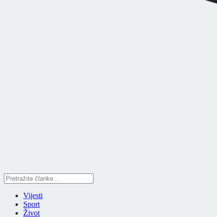
Vijesti
Sport
Život