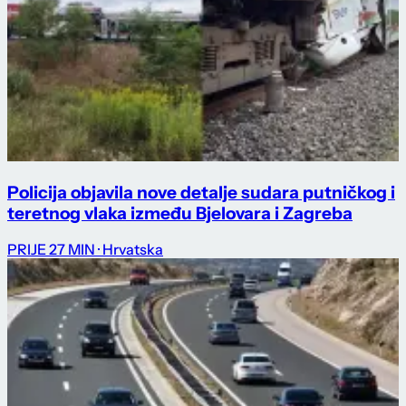
Policija objavila nove detalje sudara putničkog i
teretnog vlaka između Bjelovara i Zagreba
PRIJE 27 MIN
· Hrvatska