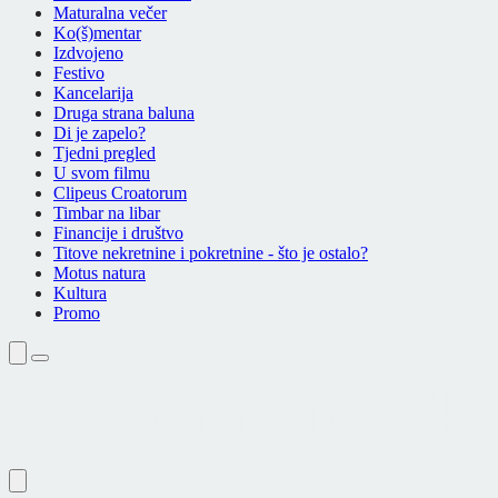
Maturalna večer
Ko(š)mentar
Izdvojeno
Festivo
Kancelarija
Druga strana baluna
Di je zapelo?
Tjedni pregled
U svom filmu
Clipeus Croatorum
Timbar na libar
Financije i društvo
Titove nekretnine i pokretnine - što je ostalo?
Motus natura
Kultura
Promo