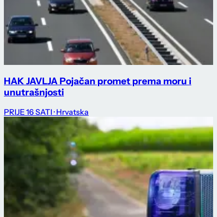
HAK JAVLJA Pojačan promet prema moru i
unutrašnjosti
PRIJE 16 SATI
· Hrvatska