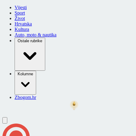
Vijesti
Sport
Život
Hrvatska
Kultura
Auto, moto & nautika
Ostale rubrike
Kolumne
Zbogom.hr