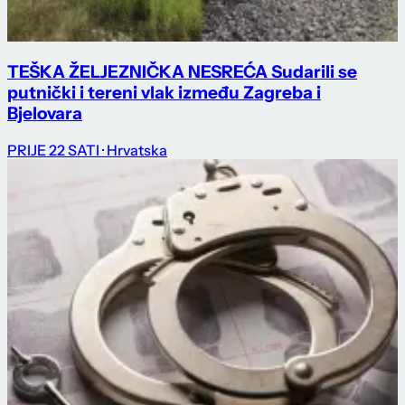
TEŠKA ŽELJEZNIČKA NESREĆA Sudarili se
putnički i tereni vlak između Zagreba i
Bjelovara
PRIJE 22 SATI
· Hrvatska