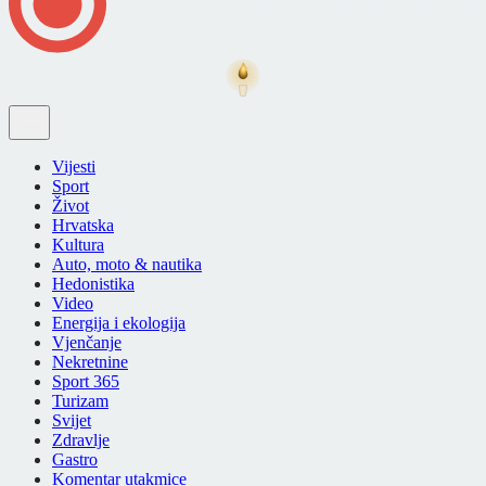
Vijesti
Sport
Život
Hrvatska
Kultura
Auto, moto & nautika
Hedonistika
Video
Energija i ekologija
Vjenčanje
Nekretnine
Sport 365
Turizam
Svijet
Zdravlje
Gastro
Komentar utakmice