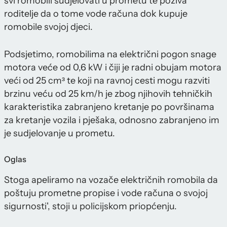
svi romobili sudjelovati u prometu te poziva
roditelje da o tome vode računa dok kupuje
romobile svojoj djeci.
Podsjetimo, romobilima na električni pogon snage
motora veće od 0,6 kW i čiji je radni obujam motora
veći od 25 cm³ te koji na ravnoj cesti mogu razviti
brzinu veću od 25 km/h je zbog njihovih tehničkih
karakteristika zabranjeno kretanje po površinama
za kretanje vozila i pješaka, odnosno zabranjeno im
je sudjelovanje u prometu.
Oglas
Stoga apeliramo na vozače električnih romobila da
poštuju prometne propise i vode računa o svojoj
sigurnosti', stoji u policijskom priopćenju.