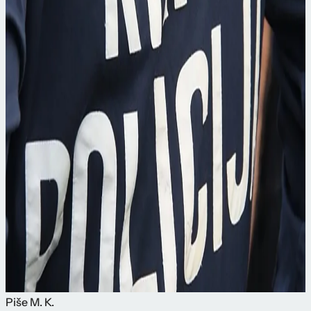
Piše
M. K.