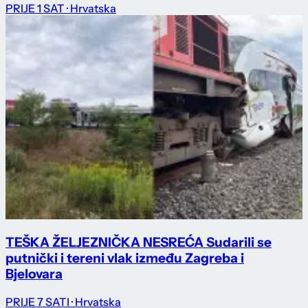
PRIJE 1 SAT
· Hrvatska
TEŠKA ŽELJEZNIČKA NESREĆA Sudarili se
putnički i tereni vlak između Zagreba i
Bjelovara
PRIJE 7 SATI
· Hrvatska