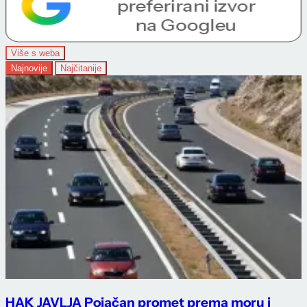
Više s weba
Najnovije
Najčitanije
HAK JAVLJA Pojačan promet prema moru i