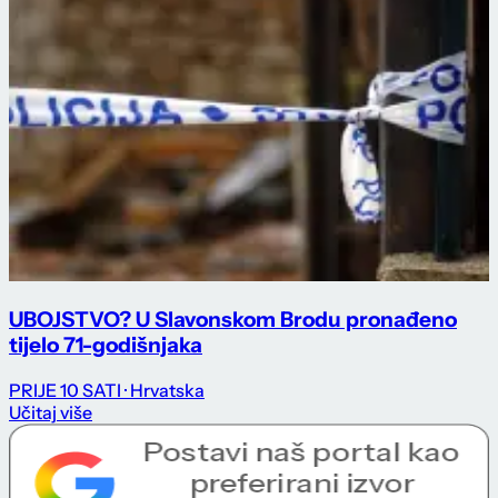
UBOJSTVO? U Slavonskom Brodu pronađeno
tijelo 71-godišnjaka
PRIJE 10 SATI
· Hrvatska
Učitaj više