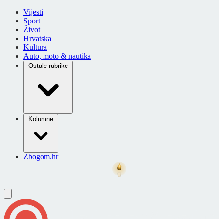
Vijesti
Sport
Život
Hrvatska
Kultura
Auto, moto & nautika
Ostale rubrike
Kolumne
Zbogom.hr