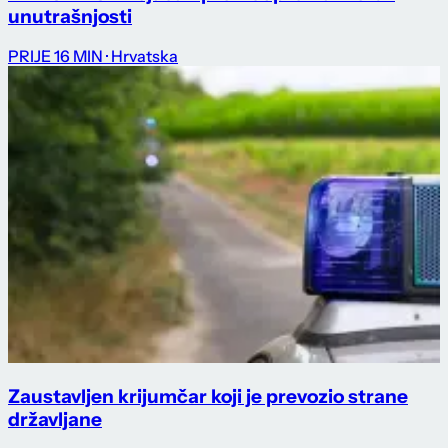
unutrašnjosti
PRIJE 16 MIN
· Hrvatska
Zaustavljen krijumčar koji je prevozio strane
državljane