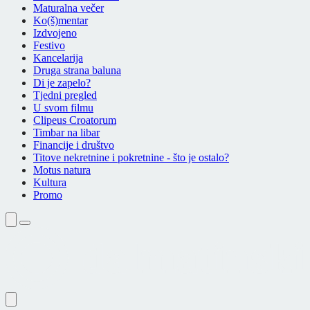
Maturalna večer
Ko(š)mentar
Izdvojeno
Festivo
Kancelarija
Druga strana baluna
Di je zapelo?
Tjedni pregled
U svom filmu
Clipeus Croatorum
Timbar na libar
Financije i društvo
Titove nekretnine i pokretnine - što je ostalo?
Motus natura
Kultura
Promo