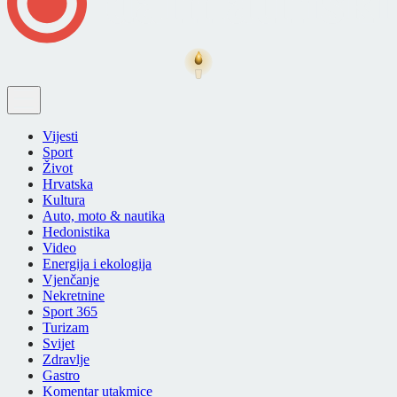
Vijesti
Sport
Život
Hrvatska
Kultura
Auto, moto & nautika
Hedonistika
Video
Energija i ekologija
Vjenčanje
Nekretnine
Sport 365
Turizam
Svijet
Zdravlje
Gastro
Komentar utakmice