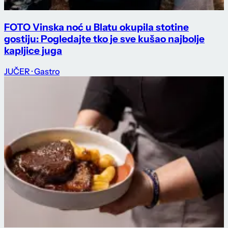
FOTO Vinska noć u Blatu okupila stotine
gostiju: Pogledajte tko je sve kušao najbolje
kapljice juga
JUČER
· Gastro