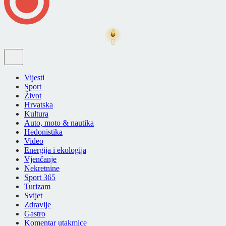
Vijesti
Sport
Život
Hrvatska
Kultura
Auto, moto & nautika
Hedonistika
Video
Energija i ekologija
Vjenčanje
Nekretnine
Sport 365
Turizam
Svijet
Zdravlje
Gastro
Komentar utakmice