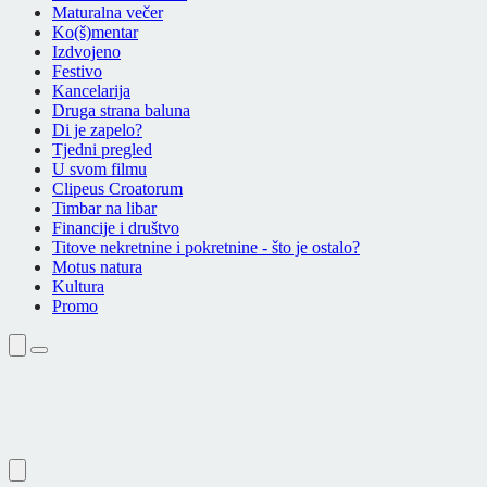
Maturalna večer
Ko(š)mentar
Izdvojeno
Festivo
Kancelarija
Druga strana baluna
Di je zapelo?
Tjedni pregled
U svom filmu
Clipeus Croatorum
Timbar na libar
Financije i društvo
Titove nekretnine i pokretnine - što je ostalo?
Motus natura
Kultura
Promo