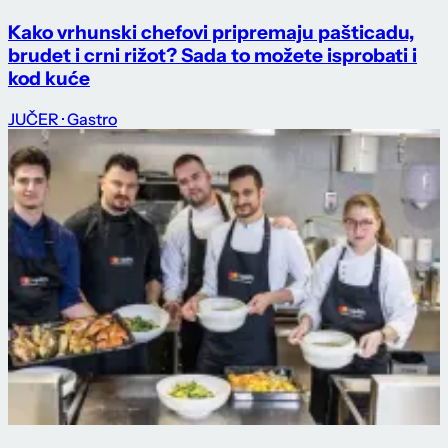
Kako vrhunski chefovi pripremaju pašticadu,
brudet i crni rižot? Sada to možete isprobati i
kod kuće
JUČER
· Gastro