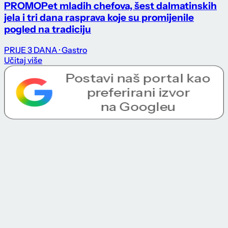
PROMO
Pet mladih chefova, šest dalmatinskih
jela i tri dana rasprava koje su promijenile
pogled na tradiciju
PRIJE 3 DANA
· Gastro
Učitaj više