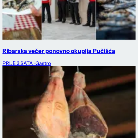
Ribarska večer ponovno okuplja Pučišća
PRIJE 3 SATA
· Gastro