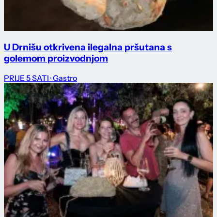
U Drnišu otkrivena ilegalna pršutana s
golemom proizvodnjom
PRIJE 5 SATI
· Gastro