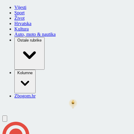
Vijesti
Sport
Život
Hrvatska
Kultura
Auto, moto & nautika
Ostale rubrike
Kolumne
Zbogom.hr