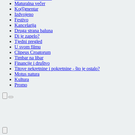
Maturalna večer
Ko(š)mentar
Izdvojeno
Festivo
Kancelarija
Druga strana baluna
Di je zapelo?
Tjedni pregled
U svom filmu
Clipeus Croatorum
Timbar na libar
Financije i društvo
Titove nekretnine i pokretnine - što je ostalo?
Motus natura
Kultura
Promo