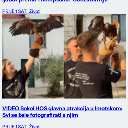
PRIJE 1 SAT
· Život
VIDEO Sokol HOS glavna atrakcija u Imotskom:
Svi se žele fotografirati s njim
PRIJE 1 SAT
· Život