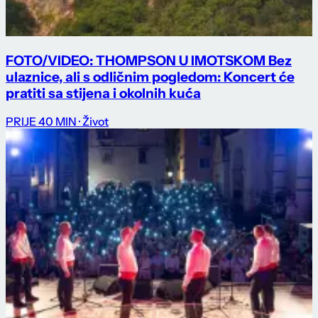
FOTO/VIDEO: THOMPSON U IMOTSKOM Bez
ulaznice, ali s odličnim pogledom: Koncert će
pratiti sa stijena i okolnih kuća
PRIJE 40 MIN
· Život