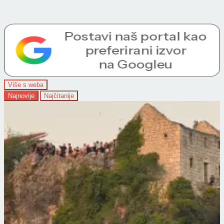
Više s weba
Najnovije
Najčitanije