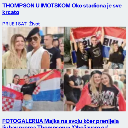
THOMPSON U IMOTSKOM Oko stadiona je sve
krcato
PRIJE 1 SAT
· Život
FOTOGALERIJA Majka na svoju kćer prenijela
ljubav prema Thompsonu: 'Obožavam ga'