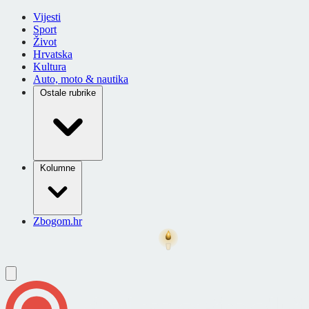
Vijesti
Sport
Život
Hrvatska
Kultura
Auto, moto & nautika
Ostale rubrike
Kolumne
Zbogom.hr