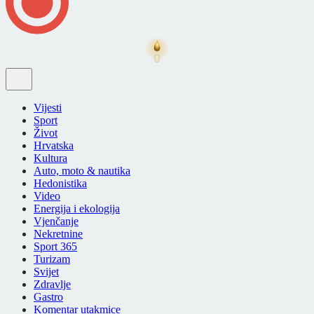
Vijesti
Sport
Život
Hrvatska
Kultura
Auto, moto & nautika
Hedonistika
Video
Energija i ekologija
Vjenčanje
Nekretnine
Sport 365
Turizam
Svijet
Zdravlje
Gastro
Komentar utakmice