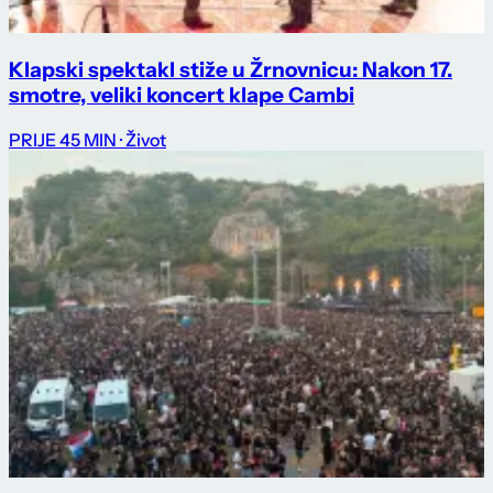
Klapski spektakl stiže u Žrnovnicu: Nakon 17.
smotre, veliki koncert klape Cambi
PRIJE 45 MIN
· Život