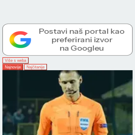
Više s weba
Najnovije
Najčitanije