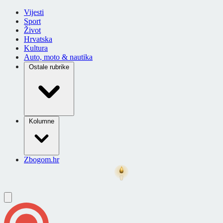
Vijesti
Sport
Život
Hrvatska
Kultura
Auto, moto & nautika
Ostale rubrike
Kolumne
Zbogom.hr