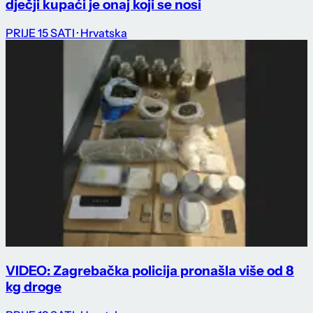
dječji kupaći je onaj koji se nosi
PRIJE 15 SATI
· Hrvatska
VIDEO: Zagrebačka policija pronašla više od 8
kg droge