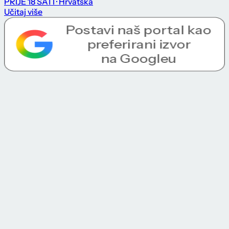
PRIJE 18 SATI
· Hrvatska
Učitaj više