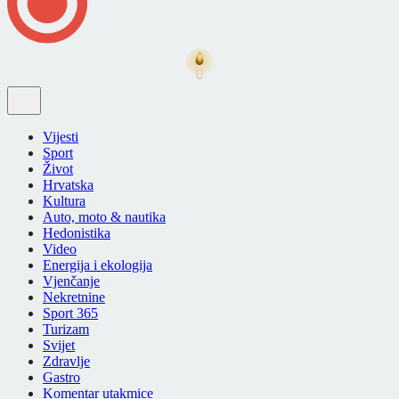
Vijesti
Sport
Život
Hrvatska
Kultura
Auto, moto & nautika
Hedonistika
Video
Energija i ekologija
Vjenčanje
Nekretnine
Sport 365
Turizam
Svijet
Zdravlje
Gastro
Komentar utakmice