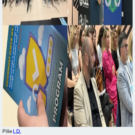
Piše
I. D.