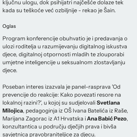
ključnu ulogu, dok psihijatri najčešće dolaze tek
kada su teškoće već ozbiljnije - rekao je Šain.
Oglas
Program konferencije obuhvatio je i predavanja o
ulozi roditelja u razumijevanju digitalnog iskustva
djece, digitalnoj otpornosti mladih te zlouporabi
umjetne inteligencije u seksualnom zlostavljanju
djece.
Poseban interes izazvala je panel-rasprava 'Od
prevencije do reakcije: Kako povezati resore na
lokalnoj razini?', u kojoj su sudjelovali
Svetlana
Milojica
, pedagoginja iz OŠ Ivana Batelića iz Raše,
Marijana Zagorac iz A1 Hrvatska i
Ana Babić Pezo
,
konzultantica u području dječjih prava i bivša
savjetnica pravobraniteljice za djecu.