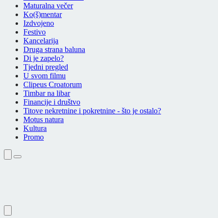
Maturalna večer
Ko(š)mentar
Izdvojeno
Festivo
Kancelarija
Druga strana baluna
Di je zapelo?
Tjedni pregled
U svom filmu
Clipeus Croatorum
Timbar na libar
Financije i društvo
Titove nekretnine i pokretnine - što je ostalo?
Motus natura
Kultura
Promo