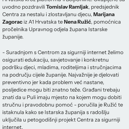
uvodno pozdravili
Tomislav Ramljak
, predsjednik
Centra za nestalu i zlostavljanu djecu,
Marijana
Zagorac
iz A1 Hrvatska te
Nena Ružić
, pomoćnica
pročelnika Upravnog odjela župana Istarske
županije.
- Suradnjom s Centrom za sigurniji internet želimo
osigurati edukaciju, savjetovanje i konkretnu
podršku djeci, mladima, roditeljima i stručnjacima
na području cijele županije. Najvažnije je djelovati
preventivno jer kada problem već nastane,
posljedice mogu biti znatno teže. Građani trebaju
znati da u Puli imaju mjesto na kojem mogu dobiti
stručnu i pravodobnu pomoć - poručila je Ružić te
istaknula kako se Istarska županija s radošlju
uključila u petogodišnji projekt Centra za sigurniji
internet.