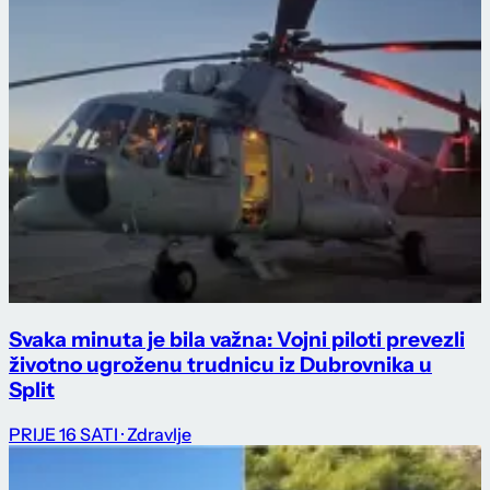
Svaka minuta je bila važna: Vojni piloti prevezli
životno ugroženu trudnicu iz Dubrovnika u
Split
PRIJE 16 SATI
· Zdravlje