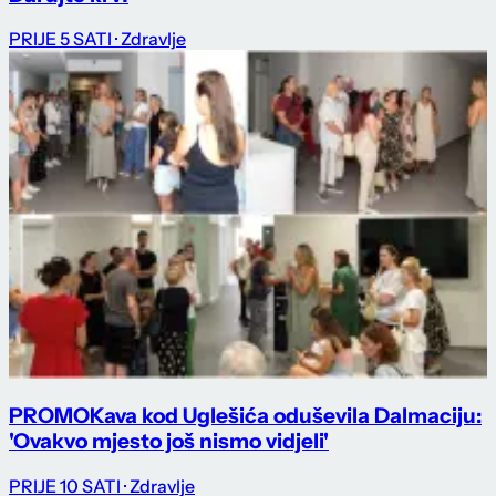
PRIJE 5 SATI
· Zdravlje
PROMO
Kava kod Uglešića oduševila Dalmaciju:
'Ovakvo mjesto još nismo vidjeli'
PRIJE 10 SATI
· Zdravlje