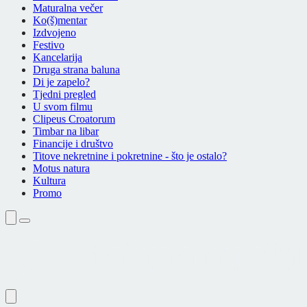
Maturalna večer
Ko(š)mentar
Izdvojeno
Festivo
Kancelarija
Druga strana baluna
Di je zapelo?
Tjedni pregled
U svom filmu
Clipeus Croatorum
Timbar na libar
Financije i društvo
Titove nekretnine i pokretnine - što je ostalo?
Motus natura
Kultura
Promo