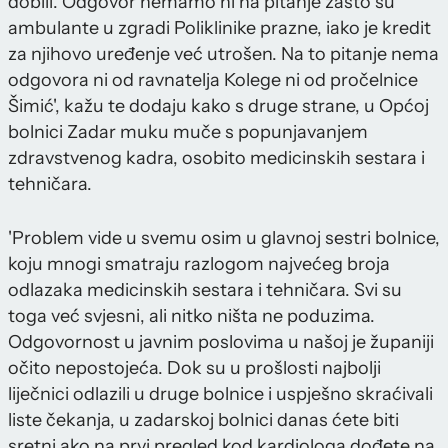
dobili. Odgovor nemamo ni na pitanje zašto su
ambulante u zgradi Poliklinike prazne, iako je kredit
za njihovo uređenje već utrošen. Na to pitanje nema
odgovora ni od ravnatelja Kolege ni od pročelnice
Šimić', kažu te dodaju kako s druge strane, u Općoj
bolnici Zadar muku muče s popunjavanjem
zdravstvenog kadra, osobito medicinskih sestara i
tehničara.
'Problem vide u svemu osim u glavnoj sestri bolnice,
koju mnogi smatraju razlogom najvećeg broja
odlazaka medicinskih sestara i tehničara. Svi su
toga već svjesni, ali nitko ništa ne poduzima.
Odgovornost u javnim poslovima u našoj je županiji
očito nepostojeća. Dok su u prošlosti najbolji
liječnici odlazili u druge bolnice i uspješno skraćivali
liste čekanja, u zadarskoj bolnici danas ćete biti
sretni ako na prvi pregled kod kardiologa dođete na