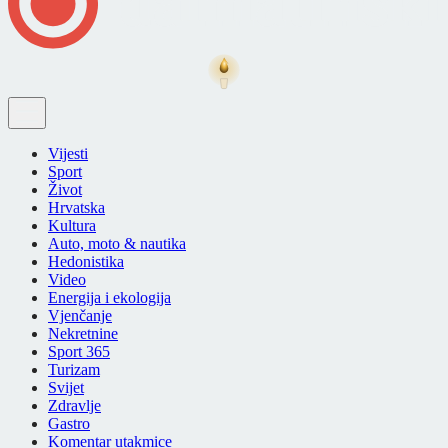
Vijesti
Sport
Život
Hrvatska
Kultura
Auto, moto & nautika
Hedonistika
Video
Energija i ekologija
Vjenčanje
Nekretnine
Sport 365
Turizam
Svijet
Zdravlje
Gastro
Komentar utakmice