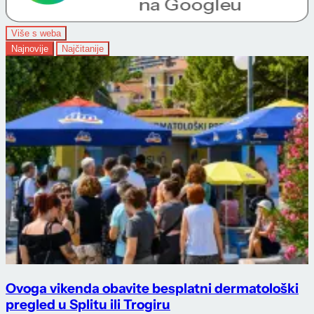
Više s weba
Najnovije
Najčitanije
Ovoga vikenda obavite besplatni dermatološki
pregled u Splitu ili Trogiru