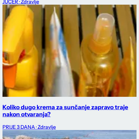
JUČER
· Zdravlje
Koliko dugo krema za sunčanje zapravo traje
nakon otvaranja?
PRIJE 3 DANA
· Zdravlje