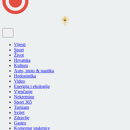
Vijesti
Sport
Život
Hrvatska
Kultura
Auto, moto & nautika
Hedonistika
Video
Energija i ekologija
Vjenčanje
Nekretnine
Sport 365
Turizam
Svijet
Zdravlje
Gastro
Komentar utakmice