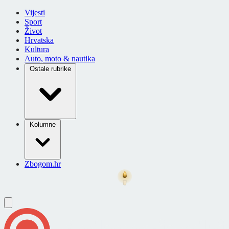
Vijesti
Sport
Život
Hrvatska
Kultura
Auto, moto & nautika
Ostale rubrike
Kolumne
Zbogom.hr