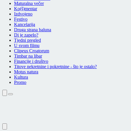
Maturalna večer
Ko(š)mentar
Izdvojeno
Festivo
Kancelarija
Druga strana baluna
Di je zapelo?
Tjedni pregled
U svom filmu
Clipeus Croatorum
Timbar na libar
Financije i društvo
Titove nekretnine i pokretnine - što je ostalo?
Motus natura
Kultura
Promo