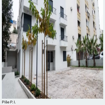
Piše
P. I.