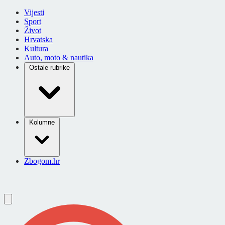
Vijesti
Sport
Život
Hrvatska
Kultura
Auto, moto & nautika
Ostale rubrike
Kolumne
Zbogom.hr