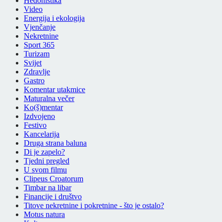
Hedonistika
Video
Energija i ekologija
Vjenčanje
Nekretnine
Sport 365
Turizam
Svijet
Zdravlje
Gastro
Komentar utakmice
Maturalna večer
Ko(š)mentar
Izdvojeno
Festivo
Kancelarija
Druga strana baluna
Di je zapelo?
Tjedni pregled
U svom filmu
Clipeus Croatorum
Timbar na libar
Financije i društvo
Titove nekretnine i pokretnine - što je ostalo?
Motus natura