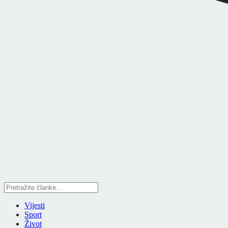
Vijesti
Sport
Život