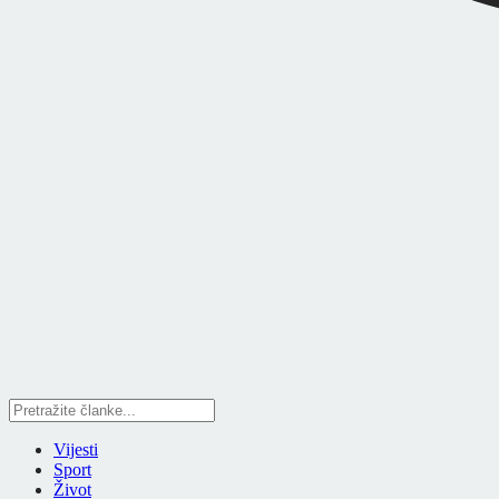
Vijesti
Sport
Život