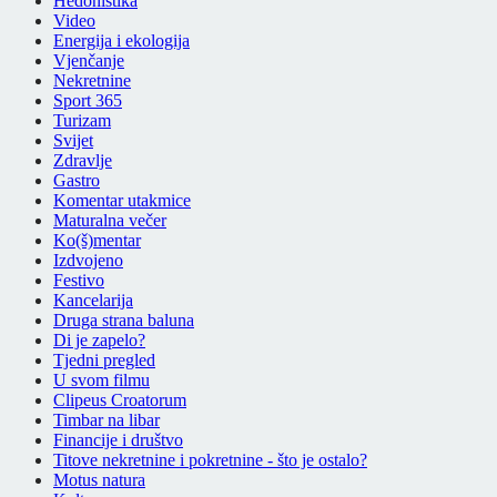
Hedonistika
Video
Energija i ekologija
Vjenčanje
Nekretnine
Sport 365
Turizam
Svijet
Zdravlje
Gastro
Komentar utakmice
Maturalna večer
Ko(š)mentar
Izdvojeno
Festivo
Kancelarija
Druga strana baluna
Di je zapelo?
Tjedni pregled
U svom filmu
Clipeus Croatorum
Timbar na libar
Financije i društvo
Titove nekretnine i pokretnine - što je ostalo?
Motus natura