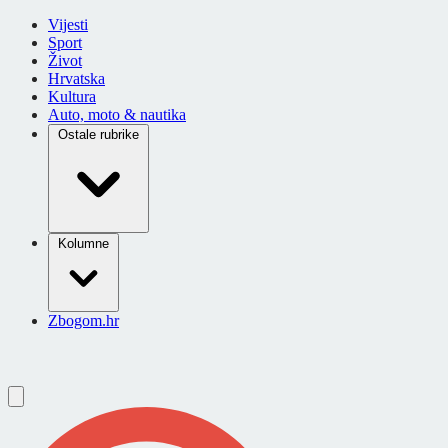
Vijesti
Sport
Život
Hrvatska
Kultura
Auto, moto & nautika
Ostale rubrike
Kolumne
Zbogom.hr