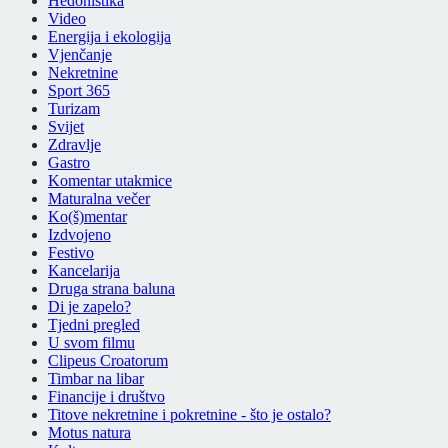
Hedonistika
Video
Energija i ekologija
Vjenčanje
Nekretnine
Sport 365
Turizam
Svijet
Zdravlje
Gastro
Komentar utakmice
Maturalna večer
Ko(š)mentar
Izdvojeno
Festivo
Kancelarija
Druga strana baluna
Di je zapelo?
Tjedni pregled
U svom filmu
Clipeus Croatorum
Timbar na libar
Financije i društvo
Titove nekretnine i pokretnine - što je ostalo?
Motus natura