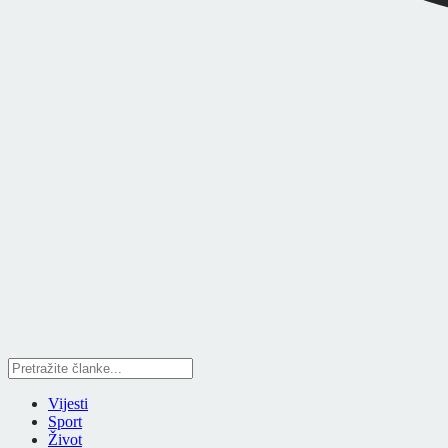
Vijesti
Sport
Život