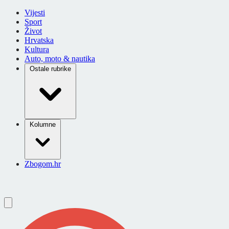
Vijesti
Sport
Život
Hrvatska
Kultura
Auto, moto & nautika
Ostale rubrike
Kolumne
Zbogom.hr