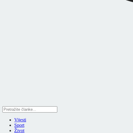
Vijesti
Sport
Život