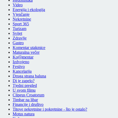
Hedonistika
Video
Energija i ekologija
Vjenčanje
Nekretnine
Sport 365
Turizam
Svijet
Zdravlje
Gastro
Komentar utakmice
Maturalna večer
Ko(š)mentar
Izdvojeno
Festivo
Kancelarija
Druga strana baluna
Di je zapelo?
Tjedni pregled
U svom filmu
Clipeus Croatorum
Timbar na libar
Financije i društvo
Titove nekretnine i pokretnine - što je ostalo?
Motus natura