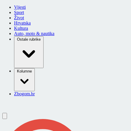
Vijesti
Sport
Život
Hrvatska
Kultura
Auto, moto & nautika
Ostale rubrike
Kolumne
Zbogom.hr