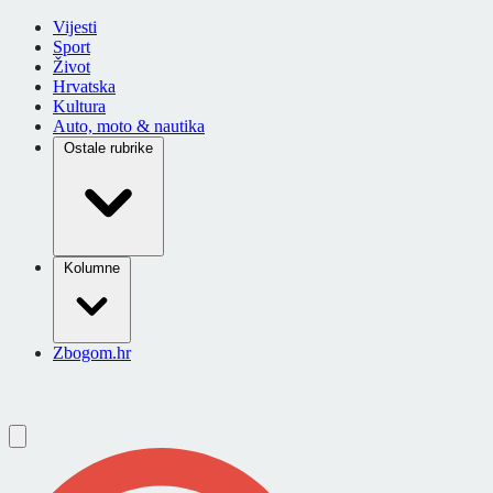
Vijesti
Sport
Život
Hrvatska
Kultura
Auto, moto & nautika
Ostale rubrike
Kolumne
Zbogom.hr