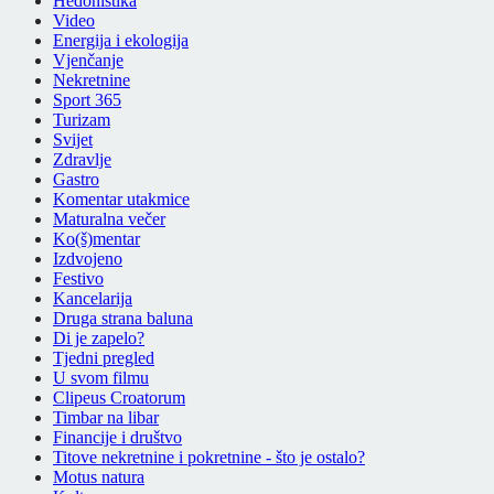
Hedonistika
Video
Energija i ekologija
Vjenčanje
Nekretnine
Sport 365
Turizam
Svijet
Zdravlje
Gastro
Komentar utakmice
Maturalna večer
Ko(š)mentar
Izdvojeno
Festivo
Kancelarija
Druga strana baluna
Di je zapelo?
Tjedni pregled
U svom filmu
Clipeus Croatorum
Timbar na libar
Financije i društvo
Titove nekretnine i pokretnine - što je ostalo?
Motus natura