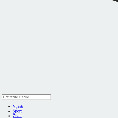
Vijesti
Sport
Život