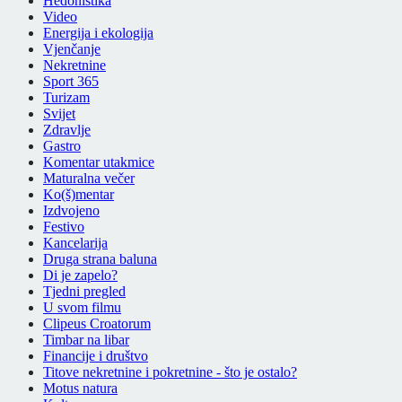
Hedonistika
Video
Energija i ekologija
Vjenčanje
Nekretnine
Sport 365
Turizam
Svijet
Zdravlje
Gastro
Komentar utakmice
Maturalna večer
Ko(š)mentar
Izdvojeno
Festivo
Kancelarija
Druga strana baluna
Di je zapelo?
Tjedni pregled
U svom filmu
Clipeus Croatorum
Timbar na libar
Financije i društvo
Titove nekretnine i pokretnine - što je ostalo?
Motus natura