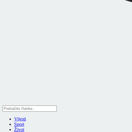
Vijesti
Sport
Život