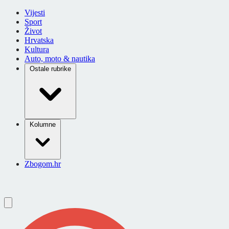
Vijesti
Sport
Život
Hrvatska
Kultura
Auto, moto & nautika
Ostale rubrike
Kolumne
Zbogom.hr