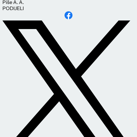
Piše
A. A.
PODIJELI