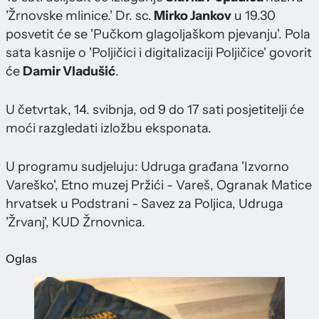
'Žrnovske mlinice.' Dr. sc.
Mirko Jankov
u 19.30
posvetit će se 'Pučkom glagoljaškom pjevanju'. Pola
sata kasnije o 'Poljičici i digitalizaciji Poljičice' govorit
će
Damir Vladušić
.
U četvrtak, 14. svibnja, od 9 do 17 sati posjetitelji će
moći razgledati izložbu eksponata.
U programu sudjeluju: Udruga građana 'Izvorno
Vareško', Etno muzej Pržići - Vareš, Ogranak Matice
hrvatsek u Podstrani - Savez za Poljica, Udruga
'Žrvanj', KUD Žrnovnica.
Oglas