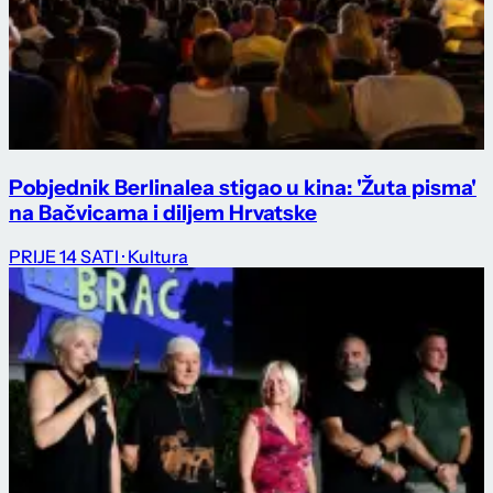
Pobjednik Berlinalea stigao u kina: 'Žuta pisma'
na Bačvicama i diljem Hrvatske
PRIJE 14 SATI
· Kultura