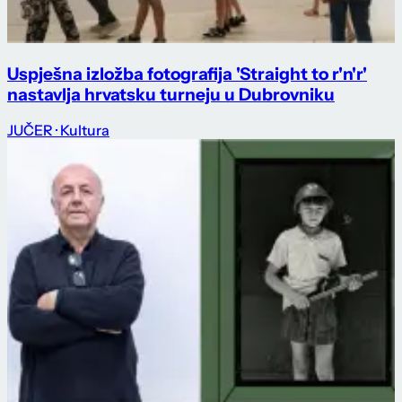
Uspješna izložba fotografija 'Straight to r'n'r'
nastavlja hrvatsku turneju u Dubrovniku
JUČER
· Kultura