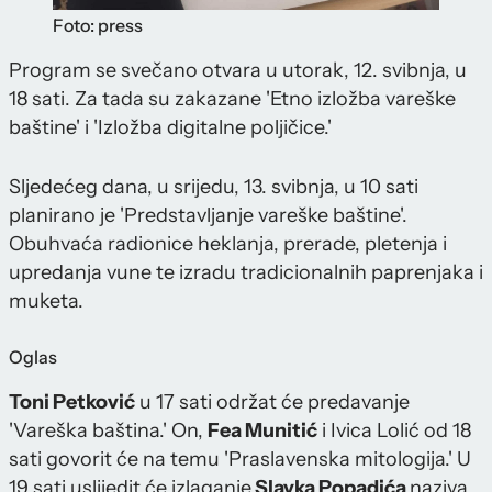
Foto: press
Program se svečano otvara u utorak, 12. svibnja, u
18 sati. Za tada su zakazane 'Etno izložba vareške
baštine' i 'Izložba digitalne poljičice.'
Sljedećeg dana, u srijedu, 13. svibnja, u 10 sati
planirano je 'Predstavljanje vareške baštine'.
Obuhvaća radionice heklanja, prerade, pletenja i
upredanja vune te izradu tradicionalnih paprenjaka i
muketa.
Oglas
Toni Petković
u 17 sati održat će predavanje
'Vareška baština.' On,
Fea Munitić
i Ivica Lolić od 18
sati govorit će na temu 'Praslavenska mitologija.' U
19 sati uslijedit će izlaganje
Slavka Popadića
naziva