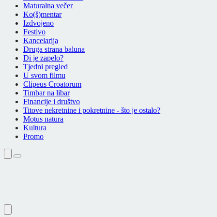
Maturalna večer
Ko(š)mentar
Izdvojeno
Festivo
Kancelarija
Druga strana baluna
Di je zapelo?
Tjedni pregled
U svom filmu
Clipeus Croatorum
Timbar na libar
Financije i društvo
Titove nekretnine i pokretnine - što je ostalo?
Motus natura
Kultura
Promo