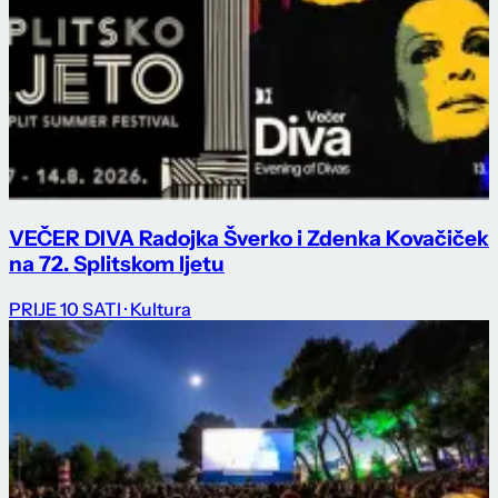
VEČER DIVA Radojka Šverko i Zdenka Kovačiček
na 72. Splitskom ljetu
PRIJE 10 SATI
· Kultura