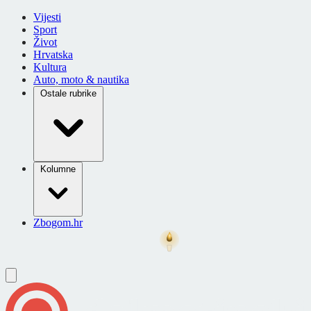
Vijesti
Sport
Život
Hrvatska
Kultura
Auto, moto & nautika
Ostale rubrike
Kolumne
Zbogom.hr