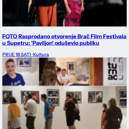
FOTO Rasprodano otvorenje Brač Film Festivala
u Supetru: 'Paviljon' oduševio publiku
PRIJE 18 SATI
· Kultura