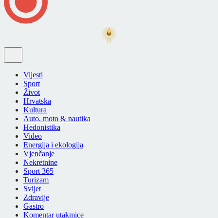
Vijesti
Sport
Život
Hrvatska
Kultura
Auto, moto & nautika
Hedonistika
Video
Energija i ekologija
Vjenčanje
Nekretnine
Sport 365
Turizam
Svijet
Zdravlje
Gastro
Komentar utakmice