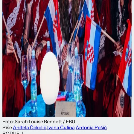
Foto: Sarah Louise Bennett / EBU
Piše
Anđela Čokolić
,
Ivana Čulina
,
Antonia Pešić
PODIJELI