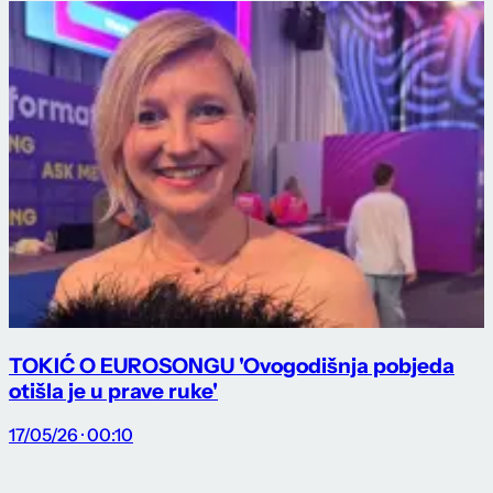
TOKIĆ O EUROSONGU 'Ovogodišnja pobjeda
otišla je u prave ruke'
17/05/26 · 00:10