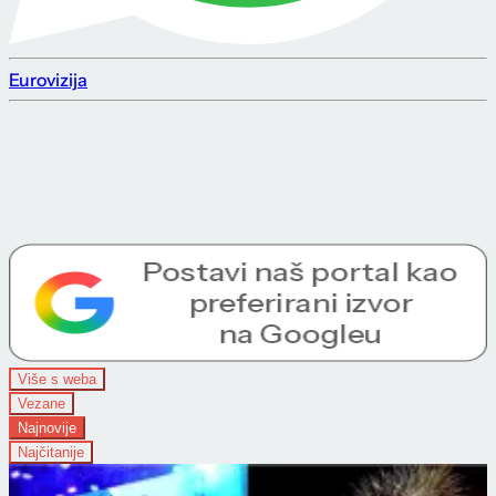
Eurovizija
Više s weba
Vezane
Najnovije
Najčitanije