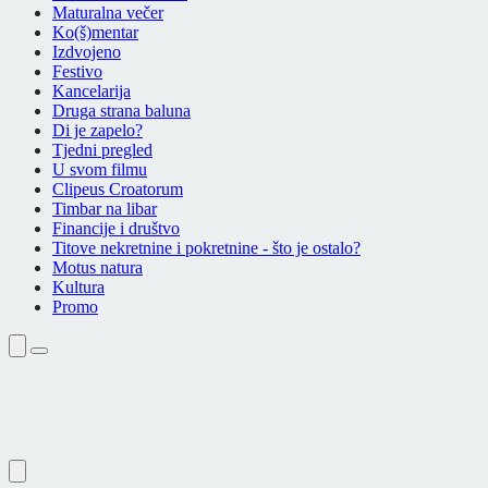
Maturalna večer
Ko(š)mentar
Izdvojeno
Festivo
Kancelarija
Druga strana baluna
Di je zapelo?
Tjedni pregled
U svom filmu
Clipeus Croatorum
Timbar na libar
Financije i društvo
Titove nekretnine i pokretnine - što je ostalo?
Motus natura
Kultura
Promo