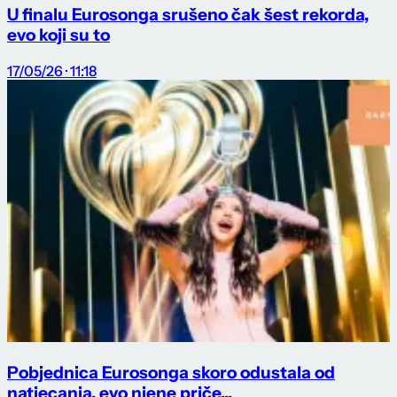
U finalu Eurosonga srušeno čak šest rekorda,
evo koji su to
17/05/26 · 11:18
Pobjednica Eurosonga skoro odustala od
natjecanja, evo njene priče...