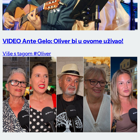
VIDEO Ante Gelo: Oliver bi u ovome uživao!
Više s tagom #Oliver