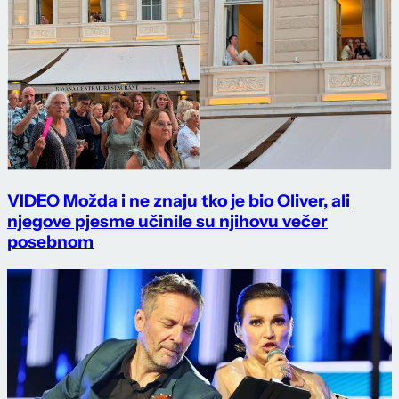
VIDEO Možda i ne znaju tko je bio Oliver, ali
njegove pjesme učinile su njihovu večer
posebnom