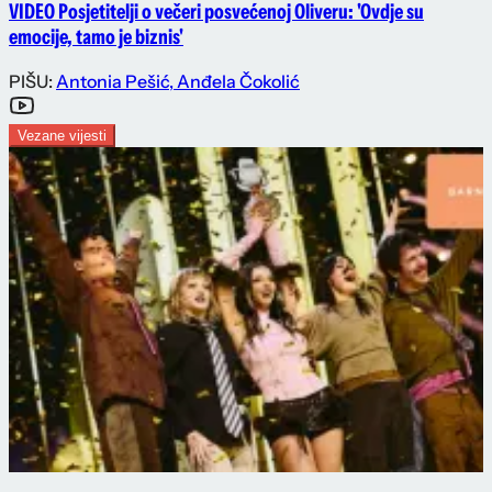
VIDEO Posjetitelji o večeri posvećenoj Oliveru: 'Ovdje su
emocije, tamo je biznis'
PIŠU:
Antonia Pešić
,
Anđela Čokolić
Vezane vijesti