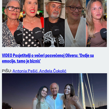
VIDEO Posjetitelji o večeri posvećenoj Oliveru: 'Ovdje su
emocije, tamo je biznis'
PIŠU:
Antonia Pešić
,
Anđela Čokolić