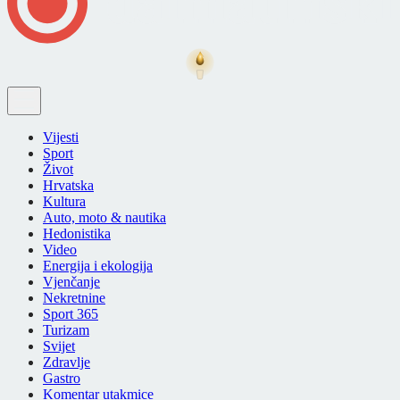
Vijesti
Sport
Život
Hrvatska
Kultura
Auto, moto & nautika
Hedonistika
Video
Energija i ekologija
Vjenčanje
Nekretnine
Sport 365
Turizam
Svijet
Zdravlje
Gastro
Komentar utakmice