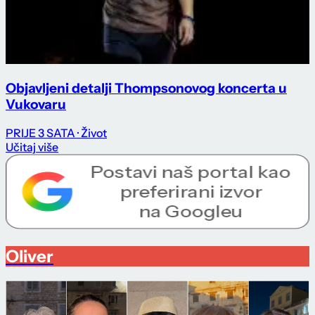
Objavljeni detalji Thompsonovog koncerta u
Vukovaru
PRIJE 3 SATA
· Život
Učitaj više
Oliver