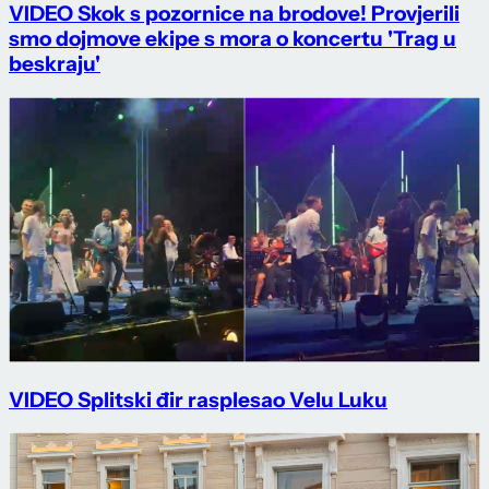
VIDEO Skok s pozornice na brodove! Provjerili
smo dojmove ekipe s mora o koncertu 'Trag u
beskraju'
VIDEO Splitski đir rasplesao Velu Luku