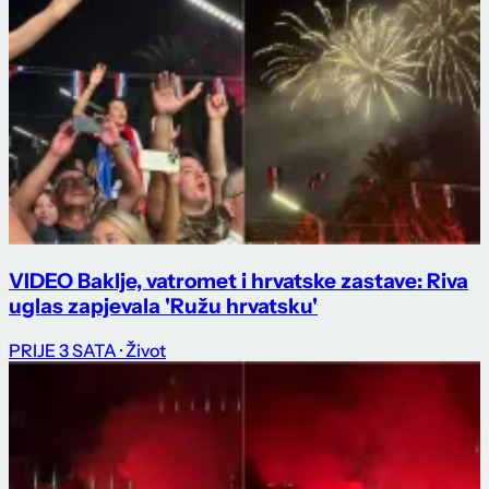
VIDEO Baklje, vatromet i hrvatske zastave: Riva
uglas zapjevala 'Ružu hrvatsku'
PRIJE 3 SATA
· Život