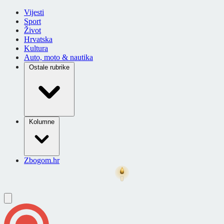
Vijesti
Sport
Život
Hrvatska
Kultura
Auto, moto & nautika
Ostale rubrike
Kolumne
Zbogom.hr