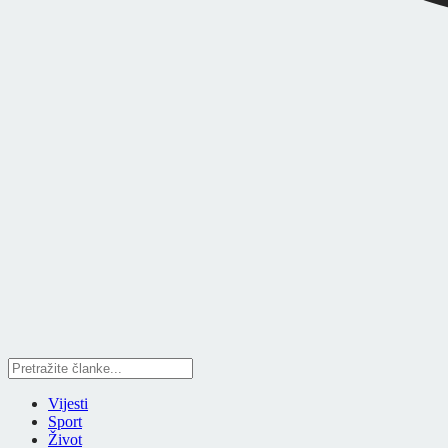
Vijesti
Sport
Život