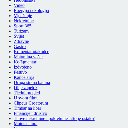
Hedonistika
Video
Energija i ekologija
Vjenčanje
Nekretnine
Sport 365
Turizam
Svijet
Zdravlje
Gastro
Komentar utakmice
Maturalna večer
Ko(š)mentar
Izdvojeno
Festivo
Kancelarija
Druga strana baluna
Di je zapelo?
Tjedni pregled
U svom filmu
Clipeus Croatorum
Timbar na libar
Financije i društvo
Titove nekretnine i pokretnine - što je ostalo?
Motus natura