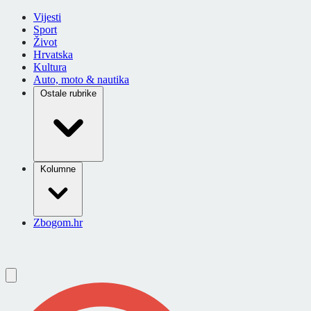
Vijesti
Sport
Život
Hrvatska
Kultura
Auto, moto & nautika
Ostale rubrike
Kolumne
Zbogom.hr