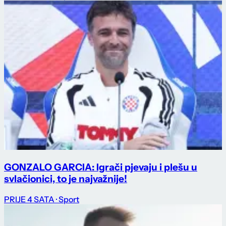
GONZALO GARCIA: Igrači pjevaju i plešu u
svlačionici, to je najvažnije!
PRIJE 4 SATA
· Sport