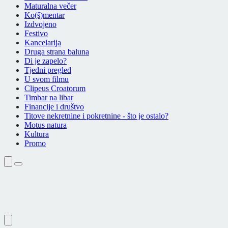
Maturalna večer
Ko(š)mentar
Izdvojeno
Festivo
Kancelarija
Druga strana baluna
Di je zapelo?
Tjedni pregled
U svom filmu
Clipeus Croatorum
Timbar na libar
Financije i društvo
Titove nekretnine i pokretnine - što je ostalo?
Motus natura
Kultura
Promo