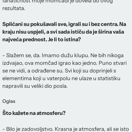
fanatičnost moje momčadi je dovela do ovog
rezultata.
Splićani su pokušavali sve, igrali su i bez centra. Na
kraju nisu uspjeli, a svi sada ističu da je širina vaša
najveća prednost. Je li to istina?
- Slažem se, da. Imamo dužu klupu. Ne bih nikoga
izdvajao, ova momčad igrao kao jedno. Puno stvari
se ne vidi, a odrađene su. Svi koji su doprinjeli s
elementima koji u vaterpolu ne ulaze u statistiku
napravili su veliki dio posla.
Oglas
Što kažete na atmosferu?
- Bilo je zadovoljstvo. Krasna je atmosfera, ali se isto