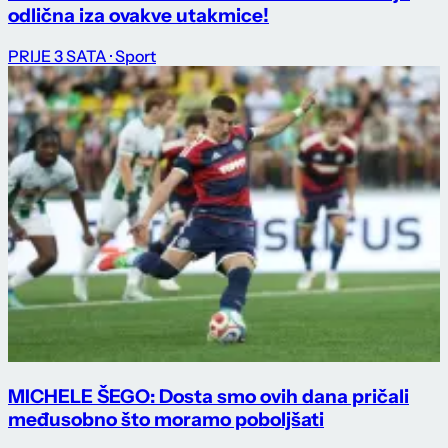
odlična iza ovakve utakmice!
PRIJE 3 SATA
· Sport
MICHELE ŠEGO: Dosta smo ovih dana pričali
međusobno što moramo poboljšati