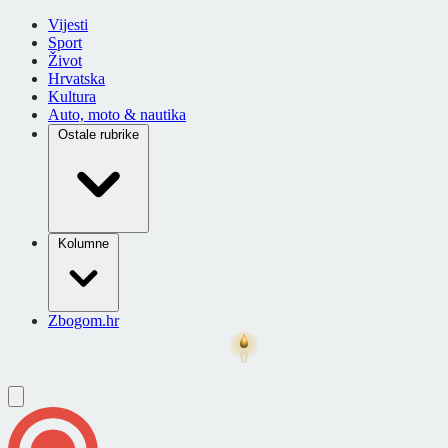
Vijesti
Sport
Život
Hrvatska
Kultura
Auto, moto & nautika
Ostale rubrike
Kolumne
Zbogom.hr