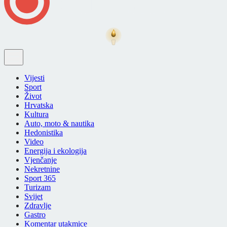
Vijesti
Sport
Život
Hrvatska
Kultura
Auto, moto & nautika
Hedonistika
Video
Energija i ekologija
Vjenčanje
Nekretnine
Sport 365
Turizam
Svijet
Zdravlje
Gastro
Komentar utakmice