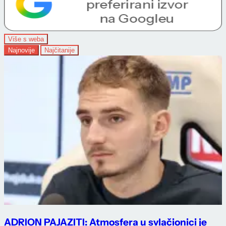
Više s weba
Najnovije
Najčitanije
ADRION PAJAZITI: Atmosfera u svlačionici je