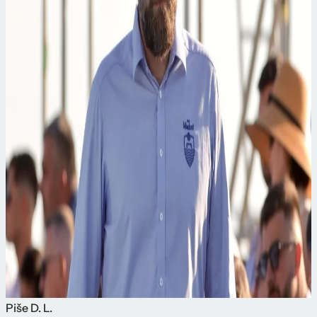
Piše
D. L.