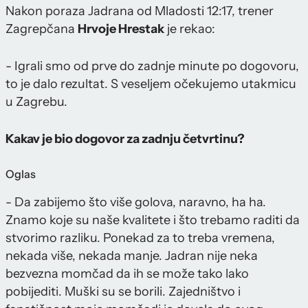
Nakon poraza Jadrana od Mladosti 12:17, trener
Zagrepčana
Hrvoje Hrestak
je rekao:
- Igrali smo od prve do zadnje minute po dogovoru,
to je dalo rezultat. S veseljem očekujemo utakmicu
u Zagrebu.
Kakav je bio dogovor za zadnju četvrtinu?
Oglas
- Da zabijemo što više golova, naravno, ha ha.
Znamo koje su naše kvalitete i što trebamo raditi da
stvorimo razliku. Ponekad za to treba vremena,
nekada više, nekada manje. Jadran nije neka
bezvezna momčad da ih se može tako lako
pobijediti. Muški su se borili. Zajedništvo i