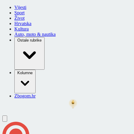
Vijesti
Sport
Život
Hrvatska
Kultura
Auto, moto & nautika
Ostale rubrike
Kolumne
Zbogom.hr