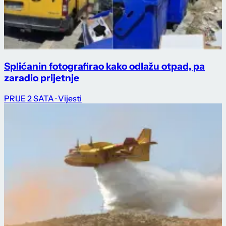
Splićanin fotografirao kako odlažu otpad, pa
zaradio prijetnje
PRIJE 2 SATA
· Vijesti