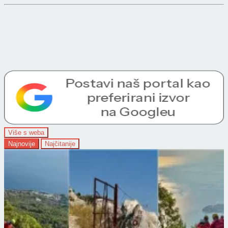
Više s weba
Najnovije
Najčitanije