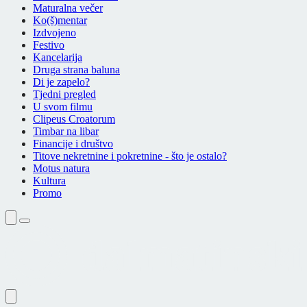
Maturalna večer
Ko(š)mentar
Izdvojeno
Festivo
Kancelarija
Druga strana baluna
Di je zapelo?
Tjedni pregled
U svom filmu
Clipeus Croatorum
Timbar na libar
Financije i društvo
Titove nekretnine i pokretnine - što je ostalo?
Motus natura
Kultura
Promo