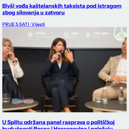
Bivši vođa kaštelanskih taksista pod istragom
zbog silovanja u zatvoru
PRIJE 5 SATI
· Vijesti
U Splitu održana panel rasprava o političkoj
budućnosti Bosne i Hercegovine i položaju