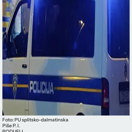
Foto: PU splitsko-dalmatinska
Piše
P. I.
PODIJELI