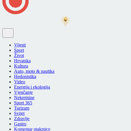
Vijesti
Sport
Život
Hrvatska
Kultura
Auto, moto & nautika
Hedonistika
Video
Energija i ekologija
Vjenčanje
Nekretnine
Sport 365
Turizam
Svijet
Zdravlje
Gastro
Komentar utakmice