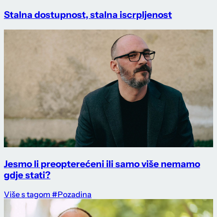
Stalna dostupnost, stalna iscrpljenost
Jesmo li preopterećeni ili samo više nemamo
gdje stati?
Više s tagom #Pozadina