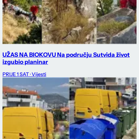
UŽAS NA BIOKOVU Na području Sutvida život
izgubio planinar
PRIJE 1 SAT
· Vijesti