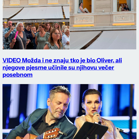
VIDEO Možda i ne znaju tko je bio Oliver, ali
njegove pjesme učinile su njihovu večer
posebnom