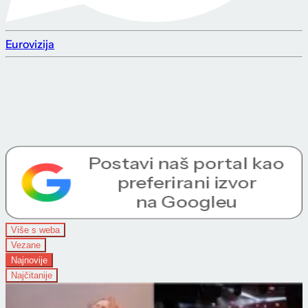
Eurovizija
Više s weba
Vezane
Najnovije
Najčitanije