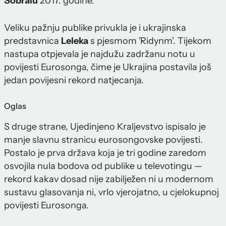
Sobralu
2017. godine.
Veliku pažnju publike privukla je i ukrajinska
predstavnica
Leleka
s pjesmom 'Ridynm'. Tijekom
nastupa otpjevala je najdužu zadržanu notu u
povijesti Eurosonga, čime je Ukrajina postavila još
jedan povijesni rekord natjecanja.
Oglas
S druge strane, Ujedinjeno Kraljevstvo ispisalo je
manje slavnu stranicu eurosongovske povijesti.
Postalo je prva država koja je tri godine zaredom
osvojila nula bodova od publike u televotingu —
rekord kakav dosad nije zabilježen ni u modernom
sustavu glasovanja ni, vrlo vjerojatno, u cjelokupnoj
povijesti Eurosonga.