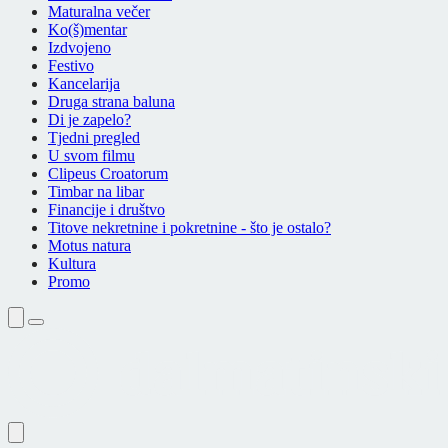
Maturalna večer
Ko(š)mentar
Izdvojeno
Festivo
Kancelarija
Druga strana baluna
Di je zapelo?
Tjedni pregled
U svom filmu
Clipeus Croatorum
Timbar na libar
Financije i društvo
Titove nekretnine i pokretnine - što je ostalo?
Motus natura
Kultura
Promo