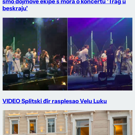
smo dojmove ekipe s mora o koncertu 'Trag u
beskraju'
VIDEO Splitski đir rasplesao Velu Luku