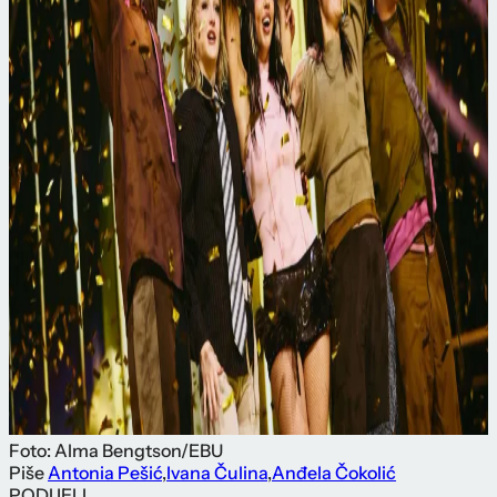
Foto: Alma Bengtson/EBU
Piše
Antonia Pešić
,
Ivana Čulina
,
Anđela Čokolić
PODIJELI