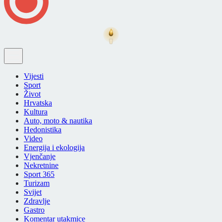
Vijesti
Sport
Život
Hrvatska
Kultura
Auto, moto & nautika
Hedonistika
Video
Energija i ekologija
Vjenčanje
Nekretnine
Sport 365
Turizam
Svijet
Zdravlje
Gastro
Komentar utakmice