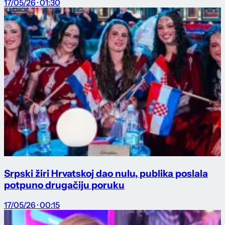
17/05/26 · 01:30
Srpski žiri Hrvatskoj dao nulu, publika poslala
potpuno drugačiju poruku
17/05/26 · 00:15