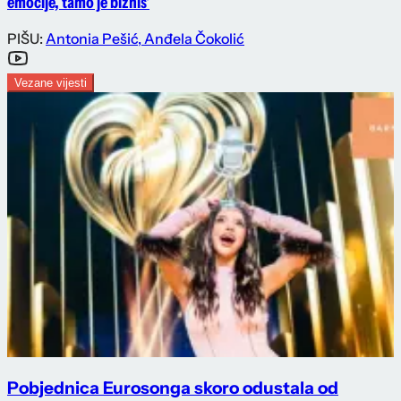
emocije, tamo je biznis'
PIŠU:
Antonia Pešić
,
Anđela Čokolić
Vezane vijesti
Pobjednica Eurosonga skoro odustala od