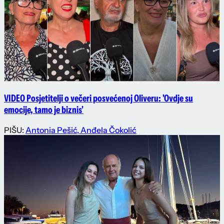
VIDEO Posjetitelji o večeri posvećenoj Oliveru: 'Ovdje su
emocije, tamo je biznis'
PIŠU:
Antonia Pešić
,
Anđela Čokolić