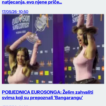
natjecanja, evo njene priče...
17/05/26 · 10:50
POBJEDNICA EUROSONGA: Želim zahvaliti
svima koji su prepoznali 'Bangarangu'