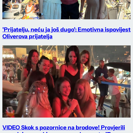
'Prijatelju, neću ja još dugo': Emotivna ispovijest
Oliverova prijatelja
VIDEO Skok s pozornice na brodove! Provjerili