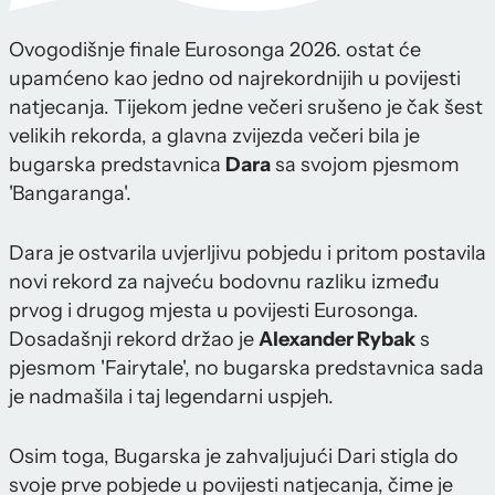
Ovogodišnje finale Eurosonga 2026. ostat će
upamćeno kao jedno od najrekordnijih u povijesti
natjecanja. Tijekom jedne večeri srušeno je čak šest
velikih rekorda, a glavna zvijezda večeri bila je
bugarska predstavnica
Dara
sa svojom pjesmom
'Bangaranga'.
Dara je ostvarila uvjerljivu pobjedu i pritom postavila
novi rekord za najveću bodovnu razliku između
prvog i drugog mjesta u povijesti Eurosonga.
Dosadašnji rekord držao je
Alexander Rybak
s
pjesmom 'Fairytale', no bugarska predstavnica sada
je nadmašila i taj legendarni uspjeh.
Osim toga, Bugarska je zahvaljujući Dari stigla do
svoje prve pobjede u povijesti natjecanja, čime je