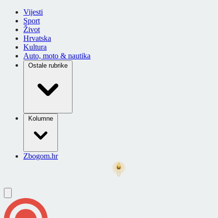
Vijesti
Sport
Život
Hrvatska
Kultura
Auto, moto & nautika
Ostale rubrike
Kolumne
Zbogom.hr