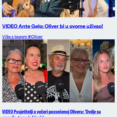
VIDEO Ante Gelo: Oliver bi u ovome uživao!
Više s tagom #Oliver
VIDEO Posjetitelji o večeri posvećenoj Oliveru: 'Ovdje su