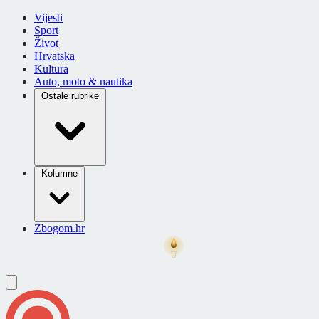
Vijesti
Sport
Život
Hrvatska
Kultura
Auto, moto & nautika
Ostale rubrike
Kolumne
Zbogom.hr