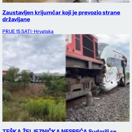
Zaustavljen krijumčar koji je prevozio strane
državljane
PRIJE 15 SATI
· Hrvatska
TEŠKA ŽELJEZNIČKA NESREĆA Sudarili se