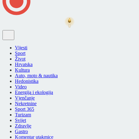
Vijesti
Sport
Život
Hrvatska
Kultura
Auto, moto & nautika
Hedonistika
Video
Energija i ekologija
Vjenčanje
Nekretnine
Sport 365
Turizam
Svijet
Zdravlje
Gastro
Komentar utakmice