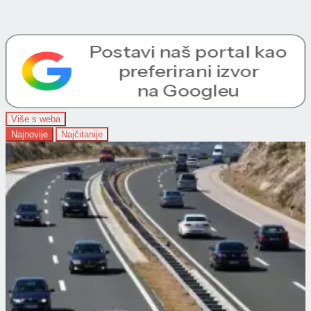
Više s weba
Najnovije
Najčitanije