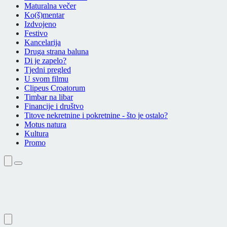
Maturalna večer
Ko(š)mentar
Izdvojeno
Festivo
Kancelarija
Druga strana baluna
Di je zapelo?
Tjedni pregled
U svom filmu
Clipeus Croatorum
Timbar na libar
Financije i društvo
Titove nekretnine i pokretnine - što je ostalo?
Motus natura
Kultura
Promo