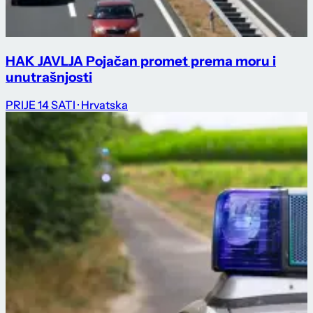
HAK JAVLJA Pojačan promet prema moru i
unutrašnjosti
PRIJE 14 SATI
· Hrvatska