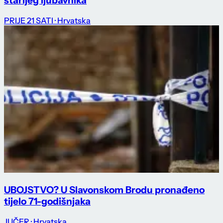
starijeg ljubavnika
PRIJE 21 SATI
· Hrvatska
UBOJSTVO? U Slavonskom Brodu pronađeno
tijelo 71-godišnjaka
JUČER
· Hrvatska