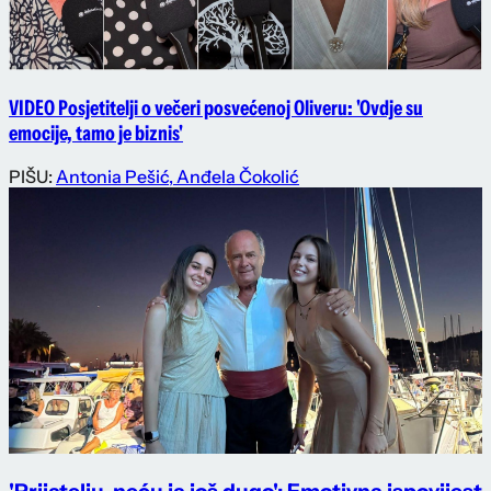
VIDEO Posjetitelji o večeri posvećenoj Oliveru: 'Ovdje su
emocije, tamo je biznis'
PIŠU:
Antonia Pešić
,
Anđela Čokolić