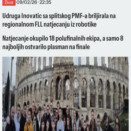
09/02/26 · 22:35
Život
Udruga Inovatic sa splitskog PMF-a briljirala na
regionalnom FLL natjecanju iz robotike
Natjecanje okupilo 18 polufinalnih ekipa, a samo 8
najboljih ostvarilo plasman na finale