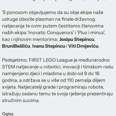
'S ponosom objavljujemo da su obje ekipe naše
udruge izborile plasman na finale državnog
natjecanja te ovim putem čestitamo članovima
naših ekipa 'Inovatic Conquerors' i 'Plus i minus',
kao i njihovim mentorima:
Josipu Stepincu
,
Bruni
Bešliću
,
Ivanu Stepincu
i
Viti Drnjeviću
.
Podsjetimo, FIRST LEGO League je međunarodno
STEM natjecanje u robotici, inovaciji i timskom radu
namijenjeno djeci i mladima u dobi od 9 do 16
godina, a održava se u više od 110 zemalja diljem
svijeta. Natjecatelji grade i programiraju robote,
istražuju zadanu temu te svoja rješenja prezentiraju
stručnim sucima.
Oglas