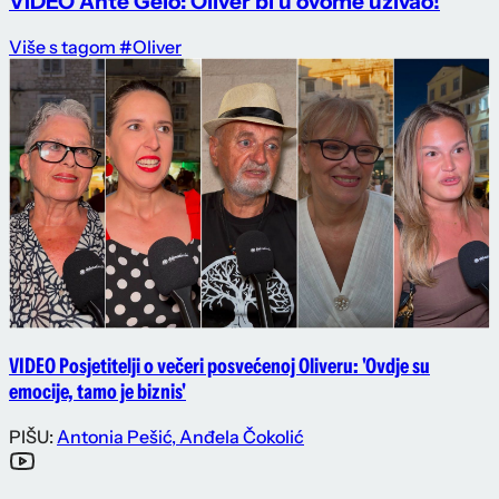
VIDEO Ante Gelo: Oliver bi u ovome uživao!
Više s tagom #Oliver
VIDEO Posjetitelji o večeri posvećenoj Oliveru: 'Ovdje su
emocije, tamo je biznis'
PIŠU:
Antonia Pešić
,
Anđela Čokolić