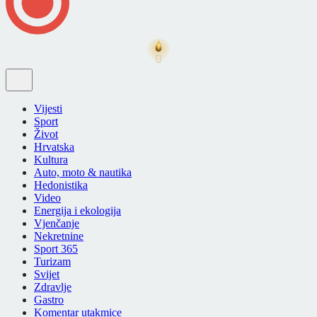
Vijesti
Sport
Život
Hrvatska
Kultura
Auto, moto & nautika
Hedonistika
Video
Energija i ekologija
Vjenčanje
Nekretnine
Sport 365
Turizam
Svijet
Zdravlje
Gastro
Komentar utakmice