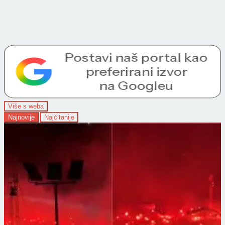
Više s weba
Najnovije
Najčitanije