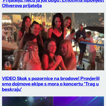
'Prijatelju, neću ja još dugo': Emotivna ispovijest
Oliverova prijatelja
VIDEO Skok s pozornice na brodove! Provjerili
smo dojmove ekipe s mora o koncertu 'Trag u
beskraju'