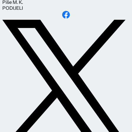
Piše
M. K.
PODIJELI