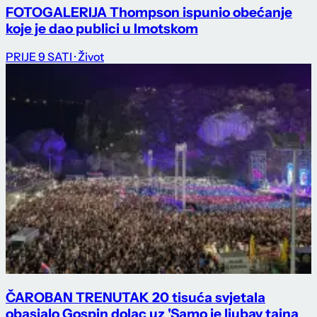
FOTOGALERIJA Thompson ispunio obećanje
koje je dao publici u Imotskom
PRIJE 9 SATI
· Život
ČAROBAN TRENUTAK 20 tisuća svjetala
obasjalo Gospin dolac uz 'Samo je ljubav tajna