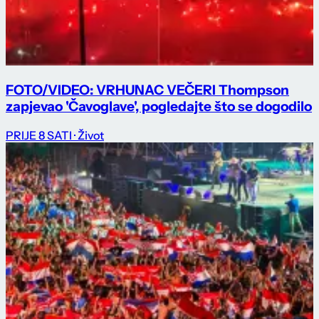
FOTO/VIDEO: VRHUNAC VEČERI Thompson
zapjevao 'Čavoglave', pogledajte što se dogodilo
PRIJE 8 SATI
· Život