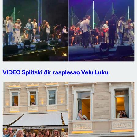
VIDEO Splitski đir rasplesao Velu Luku