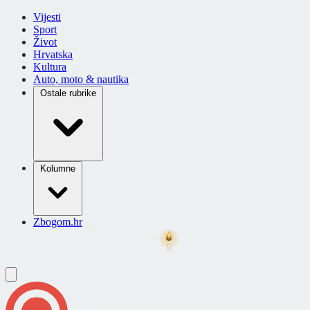
Vijesti
Sport
Život
Hrvatska
Kultura
Auto, moto & nautika
Ostale rubrike
Kolumne
Zbogom.hr