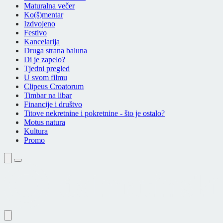
Maturalna večer
Ko(š)mentar
Izdvojeno
Festivo
Kancelarija
Druga strana baluna
Di je zapelo?
Tjedni pregled
U svom filmu
Clipeus Croatorum
Timbar na libar
Financije i društvo
Titove nekretnine i pokretnine - što je ostalo?
Motus natura
Kultura
Promo