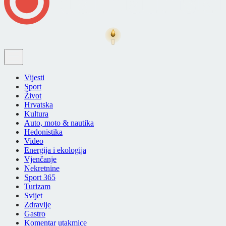
Vijesti
Sport
Život
Hrvatska
Kultura
Auto, moto & nautika
Hedonistika
Video
Energija i ekologija
Vjenčanje
Nekretnine
Sport 365
Turizam
Svijet
Zdravlje
Gastro
Komentar utakmice