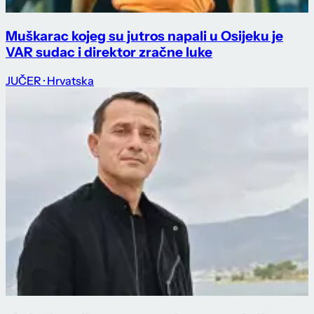
Muškarac kojeg su jutros napali u Osijeku je
VAR sudac i direktor zračne luke
JUČER
· Hrvatska