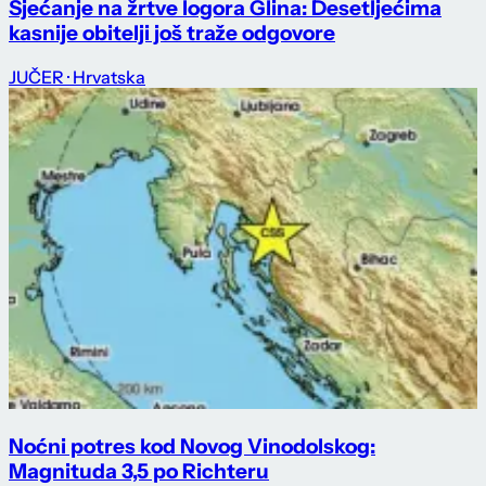
Sjećanje na žrtve logora Glina: Desetljećima
kasnije obitelji još traže odgovore
JUČER
· Hrvatska
Noćni potres kod Novog Vinodolskog:
Magnituda 3,5 po Richteru