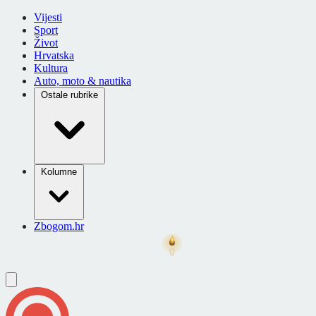
Vijesti
Sport
Život
Hrvatska
Kultura
Auto, moto & nautika
Ostale rubrike
Kolumne
Zbogom.hr