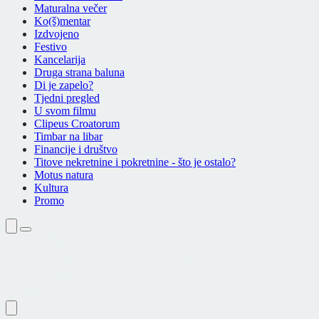
Maturalna večer
Ko(š)mentar
Izdvojeno
Festivo
Kancelarija
Druga strana baluna
Di je zapelo?
Tjedni pregled
U svom filmu
Clipeus Croatorum
Timbar na libar
Financije i društvo
Titove nekretnine i pokretnine - što je ostalo?
Motus natura
Kultura
Promo