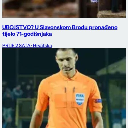
UBOJSTVO? U Slavonskom Brodu pronađeno
tijelo 71-godišnjaka
PRIJE 2 SATA
· Hrvatska