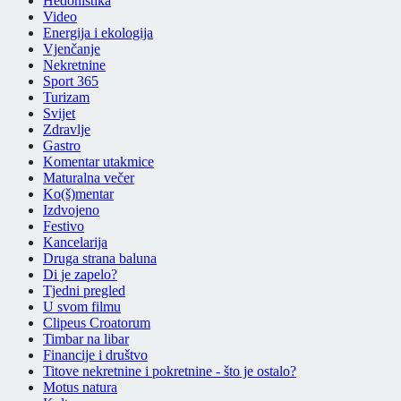
Hedonistika
Video
Energija i ekologija
Vjenčanje
Nekretnine
Sport 365
Turizam
Svijet
Zdravlje
Gastro
Komentar utakmice
Maturalna večer
Ko(š)mentar
Izdvojeno
Festivo
Kancelarija
Druga strana baluna
Di je zapelo?
Tjedni pregled
U svom filmu
Clipeus Croatorum
Timbar na libar
Financije i društvo
Titove nekretnine i pokretnine - što je ostalo?
Motus natura