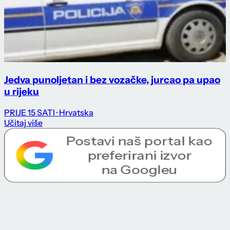
Jedva punoljetan i bez vozačke, jurcao pa upao
u rijeku
PRIJE 15 SATI
· Hrvatska
Učitaj više