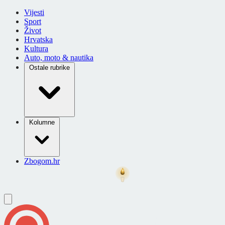
Vijesti
Sport
Život
Hrvatska
Kultura
Auto, moto & nautika
Ostale rubrike
Kolumne
Zbogom.hr