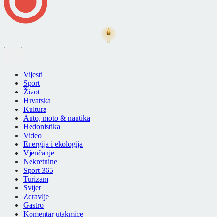
Vijesti
Sport
Život
Hrvatska
Kultura
Auto, moto & nautika
Hedonistika
Video
Energija i ekologija
Vjenčanje
Nekretnine
Sport 365
Turizam
Svijet
Zdravlje
Gastro
Komentar utakmice