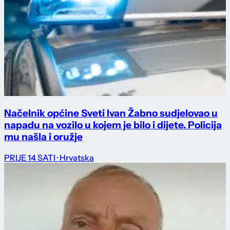
Načelnik općine Sveti Ivan Žabno sudjelovao u
napadu na vozilo u kojem je bilo i dijete. Policija
mu našla i oružje
PRIJE 14 SATI
· Hrvatska