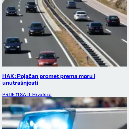
HAK: Pojačan promet prema moru i
unutrašnjosti
PRIJE 11 SATI
· Hrvatska