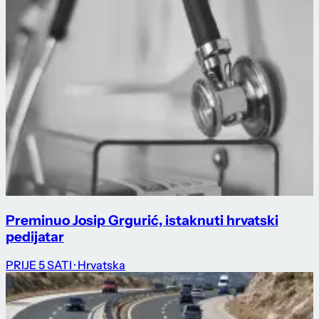
Preminuo Josip Grgurić, istaknuti hrvatski
pedijatar
PRIJE 5 SATI
· Hrvatska