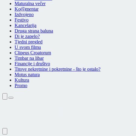
Maturalna večer
Ko(š)mentar
Izdvojeno
Festivo
Kancelarija
Druga strana baluna
Di je zapelo?
Tjedni pregled
U svom filmu
Clipeus Croatorum
Timbar na libar
Financije i društvo
Titove nekretnine i pokretnine - što je ostalo?
Motus natura
Kultura
Promo