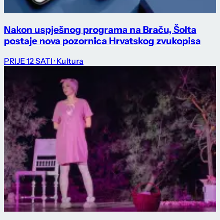
Nakon uspješnog programa na Braču, Šolta
postaje nova pozornica Hrvatskog zvukopisa
PRIJE 12 SATI
· Kultura