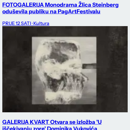
FOTOGALERIJA Monodrama Žlica Steinberg
oduševila publiku na PagArtFestivalu
PRIJE 12 SATI
· Kultura
GALERIJA KVART Otvara se izložba 'U
iščekivanju zore' Dominika Vukovića