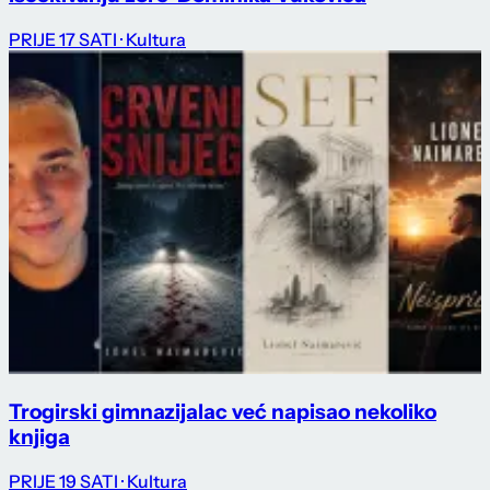
PRIJE 17 SATI
· Kultura
Trogirski gimnazijalac već napisao nekoliko
knjiga
PRIJE 19 SATI
· Kultura