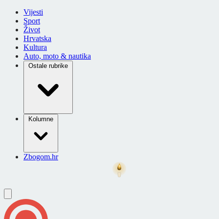
Vijesti
Sport
Život
Hrvatska
Kultura
Auto, moto & nautika
Ostale rubrike
Kolumne
Zbogom.hr