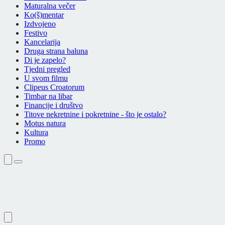
Maturalna večer
Ko(š)mentar
Izdvojeno
Festivo
Kancelarija
Druga strana baluna
Di je zapelo?
Tjedni pregled
U svom filmu
Clipeus Croatorum
Timbar na libar
Financije i društvo
Titove nekretnine i pokretnine - što je ostalo?
Motus natura
Kultura
Promo