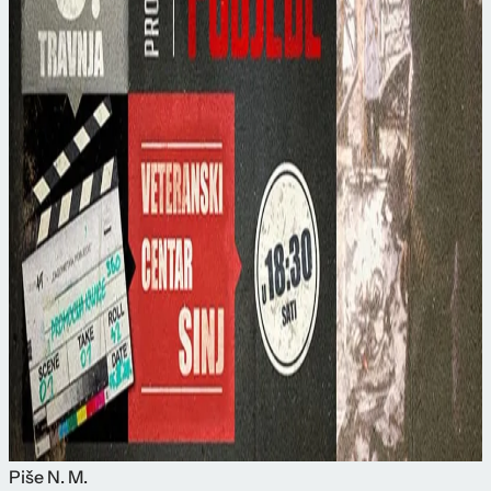
Piše
N. M.