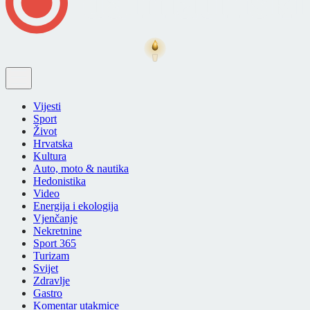
Vijesti
Sport
Život
Hrvatska
Kultura
Auto, moto & nautika
Hedonistika
Video
Energija i ekologija
Vjenčanje
Nekretnine
Sport 365
Turizam
Svijet
Zdravlje
Gastro
Komentar utakmice