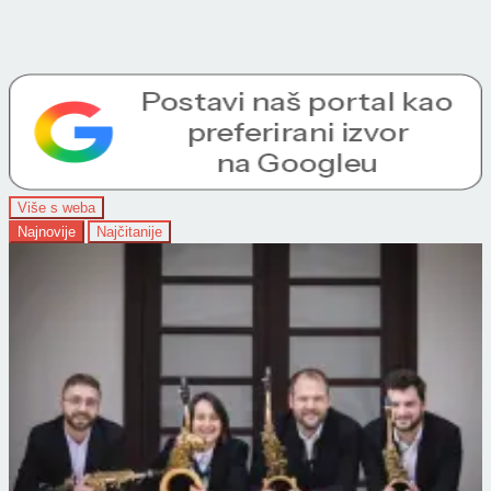
Više s weba
Najnovije
Najčitanije