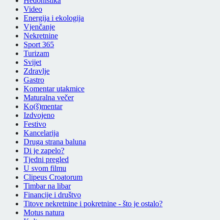
Hedonistika
Video
Energija i ekologija
Vjenčanje
Nekretnine
Sport 365
Turizam
Svijet
Zdravlje
Gastro
Komentar utakmice
Maturalna večer
Ko(š)mentar
Izdvojeno
Festivo
Kancelarija
Druga strana baluna
Di je zapelo?
Tjedni pregled
U svom filmu
Clipeus Croatorum
Timbar na libar
Financije i društvo
Titove nekretnine i pokretnine - što je ostalo?
Motus natura