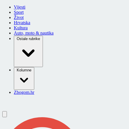
Vijesti
Sport
Život
Hrvatska
Kultura
Auto, moto & nautika
Ostale rubrike
Kolumne
Zbogom.hr