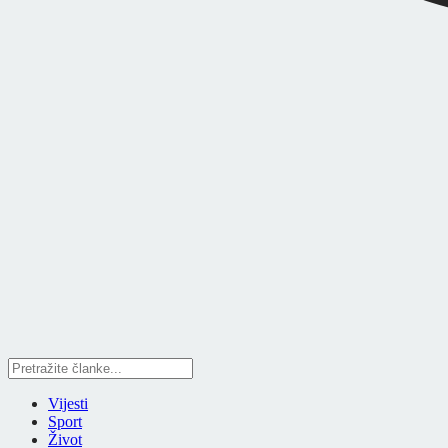
Vijesti
Sport
Život