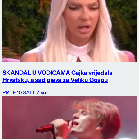
SKANDAL U VODICAMA Cajka vrijeđala
Hrvatsku, a sad pjeva za Veliku Gospu
PRIJE 10 SATI
· Život