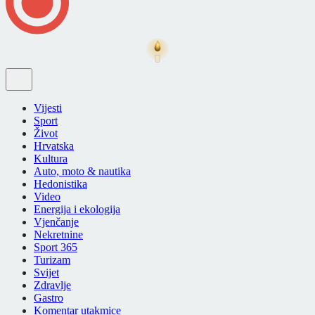
Vijesti
Sport
Život
Hrvatska
Kultura
Auto, moto & nautika
Hedonistika
Video
Energija i ekologija
Vjenčanje
Nekretnine
Sport 365
Turizam
Svijet
Zdravlje
Gastro
Komentar utakmice