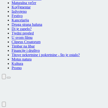
Maturalna večer
Ko(š)mentar
Izdvojeno
Festivo
Kancelarija
Druga strana baluna
Di je zapelo?
Tjedni pregled
U svom filmu
Clipeus Croatorum
Timbar na libar
Financije i društvo
Titove nekretnine i pokretnine - što je ostalo?
Motus natura
Kultura
Promo