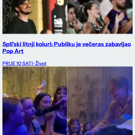
Spli'ski litnji koluri: Publiku je večeras zabavljao
Pop Art
PRIJE 10 SATI
· Život