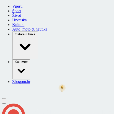
Vijesti
Sport
Život
Hrvatska
Kultura
Auto, moto & nautika
Ostale rubrike
Kolumne
Zbogom.hr