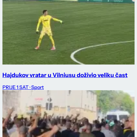
Hajdukov vratar u Vilniusu doživio veliku čast
PRIJE 1 SAT
· Sport