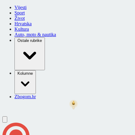
Vijesti
Sport
Život
Hrvatska
Kultura
Auto, moto & nautika
Ostale rubrike
Kolumne
Zbogom.hr