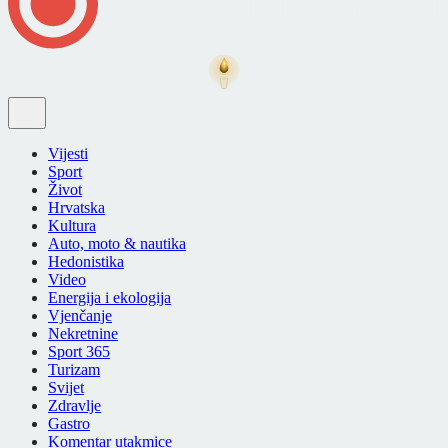
Vijesti
Sport
Život
Hrvatska
Kultura
Auto, moto & nautika
Hedonistika
Video
Energija i ekologija
Vjenčanje
Nekretnine
Sport 365
Turizam
Svijet
Zdravlje
Gastro
Komentar utakmice