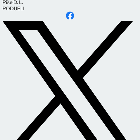
Piše
D. L.
PODIJELI