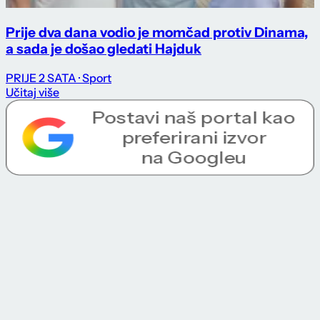
Prije dva dana vodio je momčad protiv Dinama,
a sada je došao gledati Hajduk
PRIJE 2 SATA
· Sport
Učitaj više