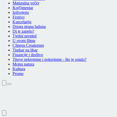
Maturalna večer
Ko(š)mentar
Izdvojeno
Festivo
Kancelarija
Druga strana baluna
Di je zapelo?
Tjedni pregled
U svom filmu
Clipeus Croatorum
Timbar na libar
Financije i društvo
Titove nekretnine i pokretnine - što je ostalo?
Motus natura
Kultura
Promo