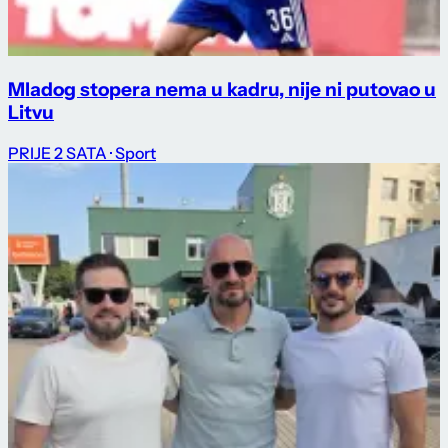
Mladog stopera nema u kadru, nije ni putovao u
Litvu
PRIJE 2 SATA
· Sport