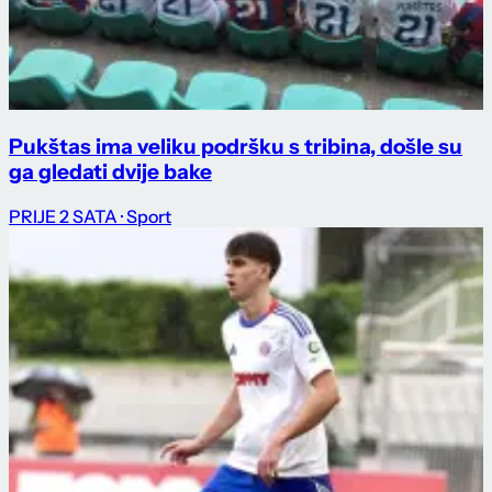
Pukštas ima veliku podršku s tribina, došle su
ga gledati dvije bake
PRIJE 2 SATA
· Sport