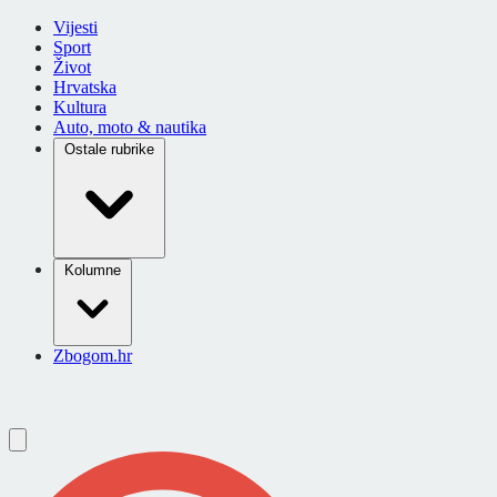
Vijesti
Sport
Život
Hrvatska
Kultura
Auto, moto & nautika
Ostale rubrike
Kolumne
Zbogom.hr