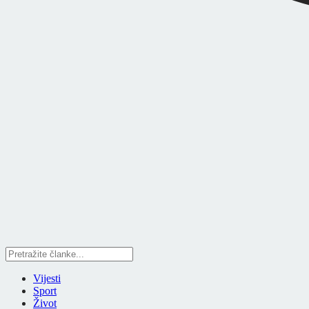
Vijesti
Sport
Život