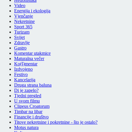
Hedonistika
Video
Energija i ekologija
Vjenčanje
Nekretnine
Sport 365
Turizam
Svijet
Zdravlje
Gastro
Komentar utakmice
Maturalna večer
Ko(š)mentar
Izdvojeno
Festivo
Kancelarija
Druga strana baluna
Di je zapelo?
Tjedni pregled
U svom filmu
Clipeus Croatorum
Timbar na libar
Financije i društvo
Titove nekretnine i pokretnine - što je ostalo?
Motus natura