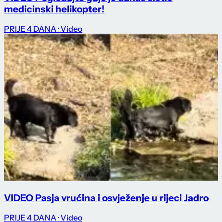
medicinski helikopter!
PRIJE 4 DANA
· Video
VIDEO Pasja vrućina i osvježenje u rijeci Jadro
PRIJE 4 DANA
· Video