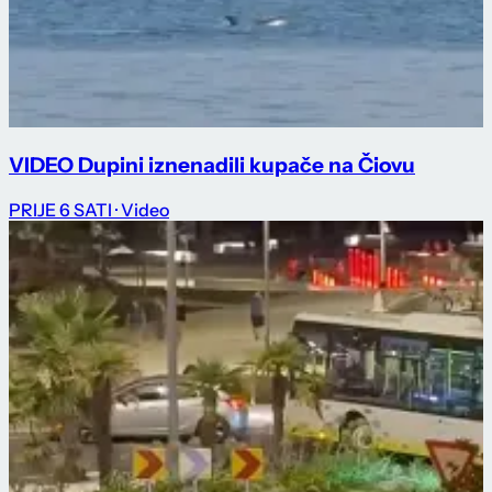
VIDEO Dupini iznenadili kupače na Čiovu
PRIJE 6 SATI
· Video