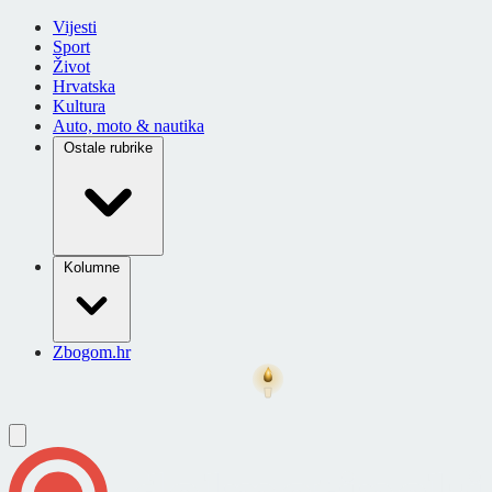
Vijesti
Sport
Život
Hrvatska
Kultura
Auto, moto & nautika
Ostale rubrike
Kolumne
Zbogom.hr