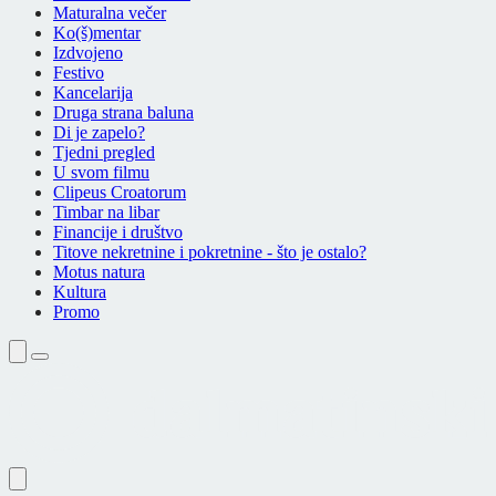
Maturalna večer
Ko(š)mentar
Izdvojeno
Festivo
Kancelarija
Druga strana baluna
Di je zapelo?
Tjedni pregled
U svom filmu
Clipeus Croatorum
Timbar na libar
Financije i društvo
Titove nekretnine i pokretnine - što je ostalo?
Motus natura
Kultura
Promo