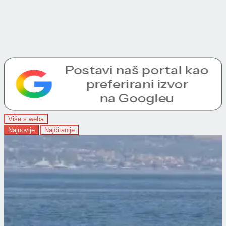
Više s weba
Najnovije
Najčitanije