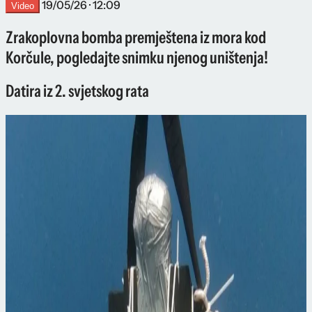
19/05/26 · 12:09
Video
Zrakoplovna bomba premještena iz mora kod
Korčule, pogledajte snimku njenog uništenja!
Datira iz 2. svjetskog rata