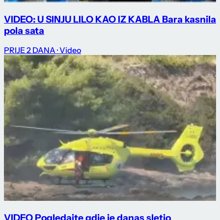
VIDEO: U SINJU LILO KAO IZ KABLA Bara kasnila
pola sata
PRIJE 2 DANA
· Video
VIDEO Pogledajte gdje je danas sletio