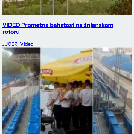
VIDEO Prometna bahatost na žnjanskom
rotoru
JUČER
· Video