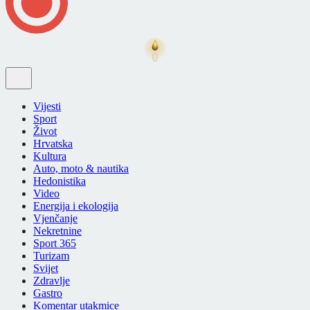
Vijesti
Sport
Život
Hrvatska
Kultura
Auto, moto & nautika
Hedonistika
Video
Energija i ekologija
Vjenčanje
Nekretnine
Sport 365
Turizam
Svijet
Zdravlje
Gastro
Komentar utakmice