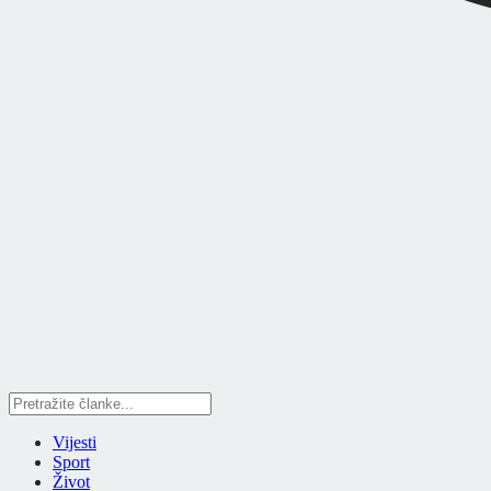
Vijesti
Sport
Život