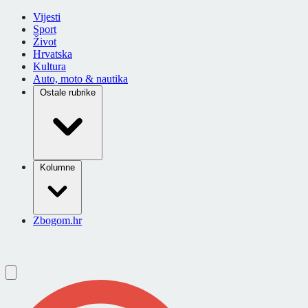
Vijesti
Sport
Život
Hrvatska
Kultura
Auto, moto & nautika
Ostale rubrike
Kolumne
Zbogom.hr