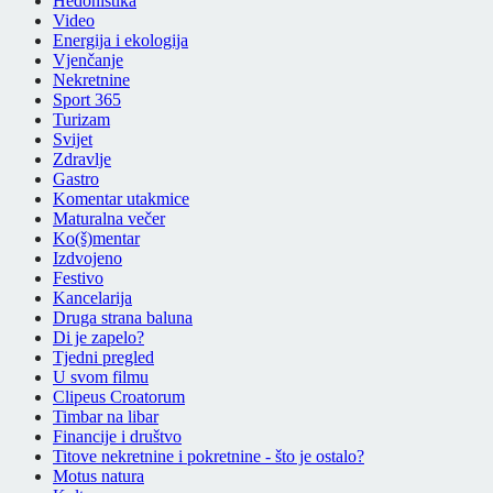
Hedonistika
Video
Energija i ekologija
Vjenčanje
Nekretnine
Sport 365
Turizam
Svijet
Zdravlje
Gastro
Komentar utakmice
Maturalna večer
Ko(š)mentar
Izdvojeno
Festivo
Kancelarija
Druga strana baluna
Di je zapelo?
Tjedni pregled
U svom filmu
Clipeus Croatorum
Timbar na libar
Financije i društvo
Titove nekretnine i pokretnine - što je ostalo?
Motus natura