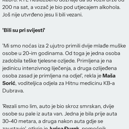
200 na sat, a vozač je bio pod utjecajem alkohola.
Još nije utvrđeno jesu li bili vezani.
'Bili su pri svijesti'
'Mi smo noćas iza 2 ujutro primili dvije mlađe muške
osobe u 20-im godinama. Od toga je jedna osoba
zadobila teške tjelesne ozljede. Primljena je na
jedinicu intenzivnog liječenja, a druga ozlijeđena
osoba zasad je primljena na odjel', rekla je
Maša
Sorić
, voditeljica odjela za Hitnu medicinu KB-a
Dubrava.
'Rezali smo lim, auto je bio skroz smrskan, dvije
osobe su pale iz auta van. Jedna je bila prije auta
30-40 metara, a druga nakon auta gdje se
zaustavio', otkrio je
Jurica Đurek
, pomoćnik