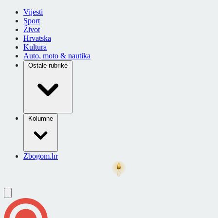
Vijesti
Sport
Život
Hrvatska
Kultura
Auto, moto & nautika
Ostale rubrike
Kolumne
Zbogom.hr