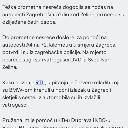
Teška prometna nesreća dogodila se noćas na
autocesti Zagreb - Varaždin kod Zeline, pri čemu su
ozlijeđene četiri osobe.
Do prometne nesreće došlo je iza ponoći na
autocesti A4 na 72. kilometru u smjeru Zagreba,
potvrdili su iz zagrebačke policije. Na mjesto
nesreće stigli su i vatrogasci DVD-a Sveti Ivan
Zelina.
Kako doznaje
RTL
, u pitanju je četvero mladih koji
su BMW-om krenuli u noćni izlazak u Zagreb i
sletjeli s ceste. Iz automobila su ih izvlačili
vatrogasci.
Pružena im je pomoć u KB-u Dubrava i KBC-u
Rebro. RTL neslužbeno doznaje da su vozili brže od