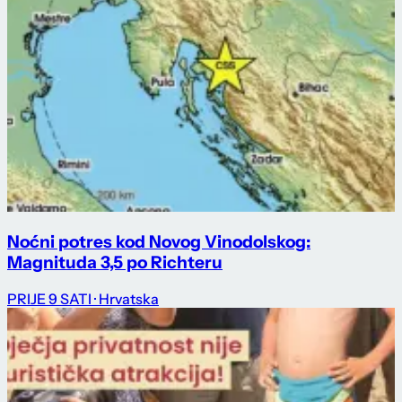
Noćni potres kod Novog Vinodolskog:
Magnituda 3,5 po Richteru
PRIJE 9 SATI
· Hrvatska