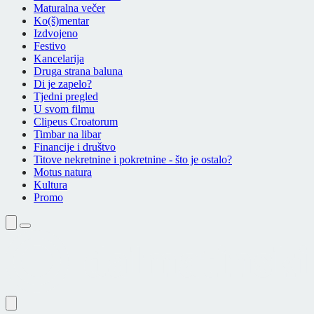
Maturalna večer
Ko(š)mentar
Izdvojeno
Festivo
Kancelarija
Druga strana baluna
Di je zapelo?
Tjedni pregled
U svom filmu
Clipeus Croatorum
Timbar na libar
Financije i društvo
Titove nekretnine i pokretnine - što je ostalo?
Motus natura
Kultura
Promo