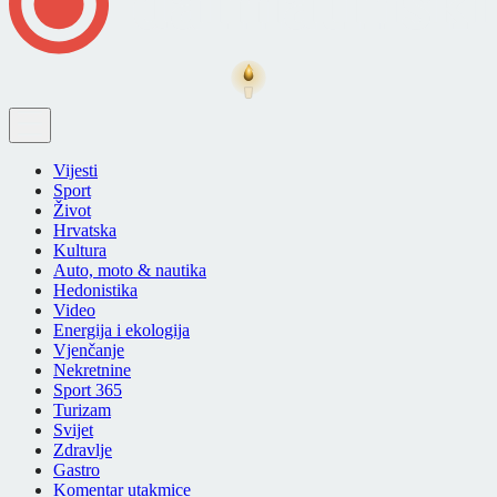
Vijesti
Sport
Život
Hrvatska
Kultura
Auto, moto & nautika
Hedonistika
Video
Energija i ekologija
Vjenčanje
Nekretnine
Sport 365
Turizam
Svijet
Zdravlje
Gastro
Komentar utakmice