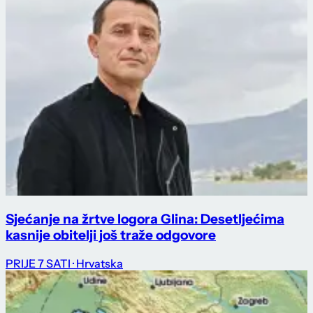
Sjećanje na žrtve logora Glina: Desetljećima
kasnije obitelji još traže odgovore
PRIJE 7 SATI
· Hrvatska