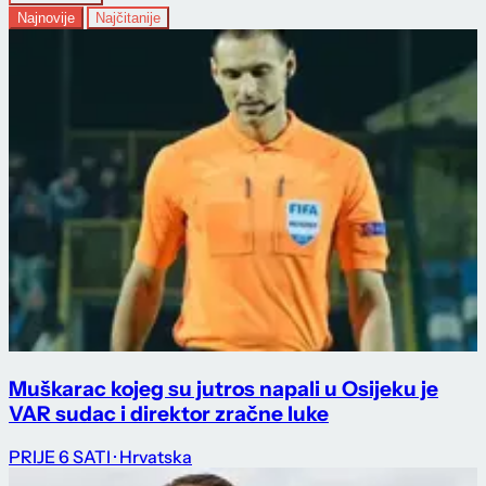
Najnovije
Najčitanije
Muškarac kojeg su jutros napali u Osijeku je
VAR sudac i direktor zračne luke
PRIJE 6 SATI
· Hrvatska