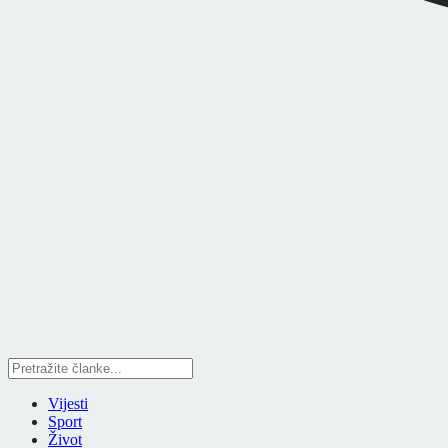
Vijesti
Sport
Život