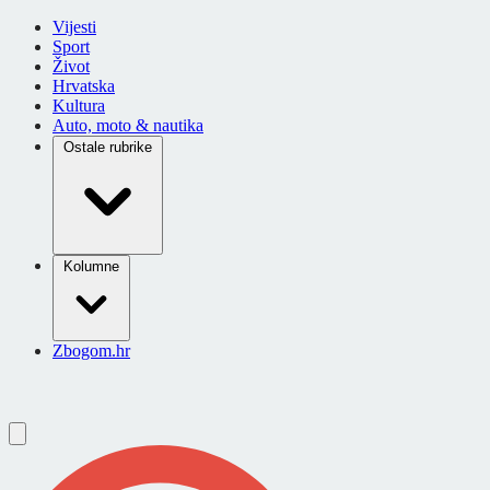
Vijesti
Sport
Život
Hrvatska
Kultura
Auto, moto & nautika
Ostale rubrike
Kolumne
Zbogom.hr