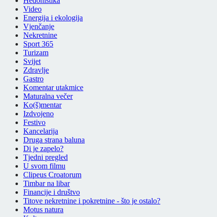
Hedonistika
Video
Energija i ekologija
Vjenčanje
Nekretnine
Sport 365
Turizam
Svijet
Zdravlje
Gastro
Komentar utakmice
Maturalna večer
Ko(š)mentar
Izdvojeno
Festivo
Kancelarija
Druga strana baluna
Di je zapelo?
Tjedni pregled
U svom filmu
Clipeus Croatorum
Timbar na libar
Financije i društvo
Titove nekretnine i pokretnine - što je ostalo?
Motus natura