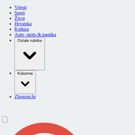
Vijesti
Sport
Život
Hrvatska
Kultura
Auto, moto & nautika
Ostale rubrike
Kolumne
Zbogom.hr