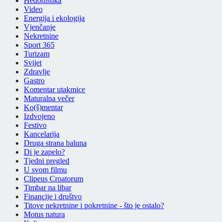
Hedonistika
Video
Energija i ekologija
Vjenčanje
Nekretnine
Sport 365
Turizam
Svijet
Zdravlje
Gastro
Komentar utakmice
Maturalna večer
Ko(š)mentar
Izdvojeno
Festivo
Kancelarija
Druga strana baluna
Di je zapelo?
Tjedni pregled
U svom filmu
Clipeus Croatorum
Timbar na libar
Financije i društvo
Titove nekretnine i pokretnine - što je ostalo?
Motus natura