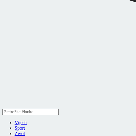
Vijesti
Sport
Život