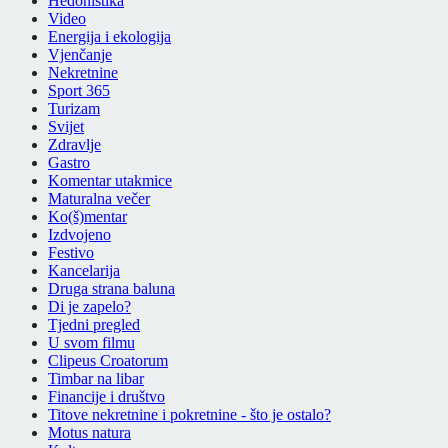
Hedonistika
Video
Energija i ekologija
Vjenčanje
Nekretnine
Sport 365
Turizam
Svijet
Zdravlje
Gastro
Komentar utakmice
Maturalna večer
Ko(š)mentar
Izdvojeno
Festivo
Kancelarija
Druga strana baluna
Di je zapelo?
Tjedni pregled
U svom filmu
Clipeus Croatorum
Timbar na libar
Financije i društvo
Titove nekretnine i pokretnine - što je ostalo?
Motus natura