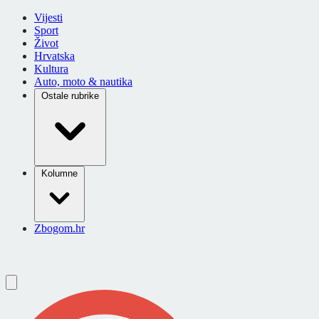
Vijesti
Sport
Život
Hrvatska
Kultura
Auto, moto & nautika
Ostale rubrike
Kolumne
Zbogom.hr