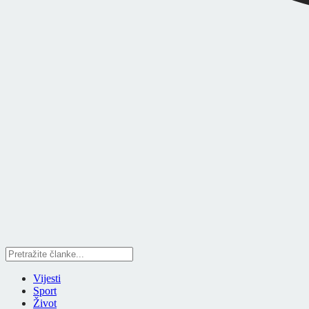
Vijesti
Sport
Život