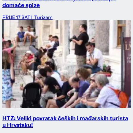
domaće spize
PRIJE 17 SATI
· Turizam
HTZ: Veliki povratak čeških i mađarskih turista
u Hrvatsku!