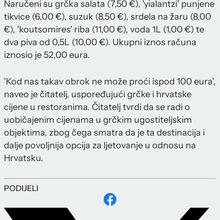
Naručeni su grčka salata (7,50 €), 'yialantzi' punjene
tikvice (6,00 €), suzuk (8,50 €), srdela na žaru (8,00
€), 'koutsomires' riba (11,00 €), voda 1L (1,00 €) te
dva piva od 0,5L (10,00 €). Ukupni iznos računa
iznosio je 52,00 eura.
'Kod nas takav obrok ne može proći ispod 100 eura',
naveo je čitatelj, uspoređujući grčke i hrvatske
cijene u restoranima. Čitatelj tvrdi da se radi o
uobičajenim cijenama u grčkim ugostiteljskim
objektima, zbog čega smatra da je ta destinacija i
dalje povoljnija opcija za ljetovanje u odnosu na
Hrvatsku.
PODIJELI