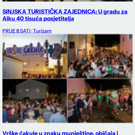
SINJSKA TURISTIČKA ZAJEDNICA: U gradu za
Alku 40 tisuća posjetitelja
PRIJE 8 SATI
· Turizam
Vrške ćakule u znaku munještine, običaja i