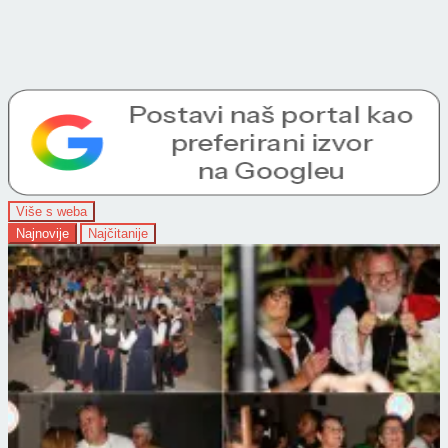
Više s weba
Najnovije
Najčitanije