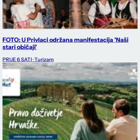
FOTO: U Privlaci održana manifestacija 'Naši
stari običaji'
PRIJE 6 SATI
· Turizam