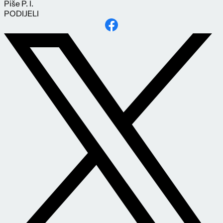
Piše
P. I.
PODIJELI