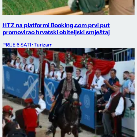
HTZ na platformi Booking.com prvi put
promovirao hrvatski obiteljski smještaj
PRIJE 6 SATI
· Turizam