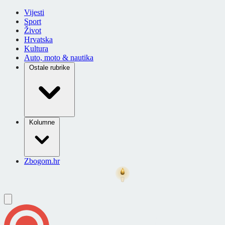
Vijesti
Sport
Život
Hrvatska
Kultura
Auto, moto & nautika
Ostale rubrike
Kolumne
Zbogom.hr