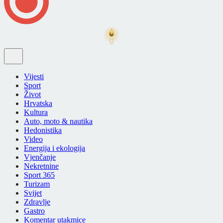
Vijesti
Sport
Život
Hrvatska
Kultura
Auto, moto & nautika
Hedonistika
Video
Energija i ekologija
Vjenčanje
Nekretnine
Sport 365
Turizam
Svijet
Zdravlje
Gastro
Komentar utakmice