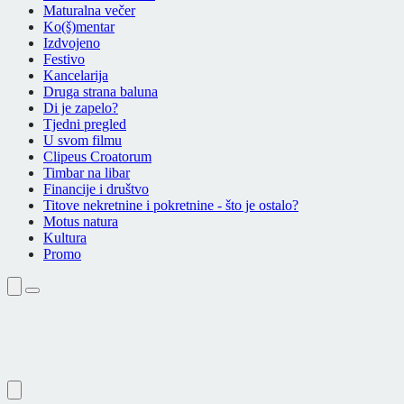
Maturalna večer
Ko(š)mentar
Izdvojeno
Festivo
Kancelarija
Druga strana baluna
Di je zapelo?
Tjedni pregled
U svom filmu
Clipeus Croatorum
Timbar na libar
Financije i društvo
Titove nekretnine i pokretnine - što je ostalo?
Motus natura
Kultura
Promo