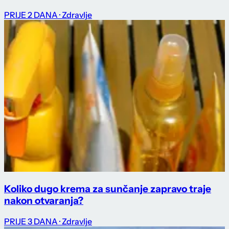
PRIJE 2 DANA
· Zdravlje
Koliko dugo krema za sunčanje zapravo traje
nakon otvaranja?
PRIJE 3 DANA
· Zdravlje