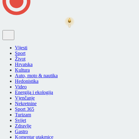
Vijesti
Sport
Život
Hrvatska
Kultura
Auto, moto & nautika
Hedonistika
Video
Energija i ekologija
Vjenčanje
Nekretnine
Sport 365
Turizam
Svijet
Zdravlje
Gastro
Komentar utakmice