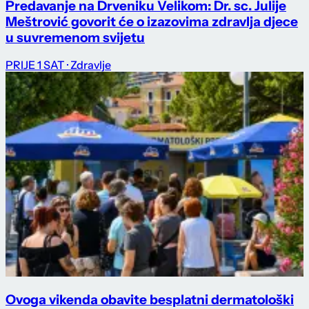
Predavanje na Drveniku Velikom: Dr. sc. Julije
Meštrović govorit će o izazovima zdravlja djece
u suvremenom svijetu
PRIJE 1 SAT
· Zdravlje
Ovoga vikenda obavite besplatni dermatološki