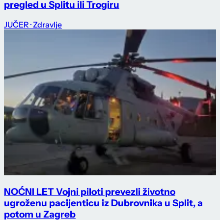
pregled u Splitu ili Trogiru
JUČER
· Zdravlje
NOĆNI LET Vojni piloti prevezli životno
ugroženu pacijenticu iz Dubrovnika u Split, a
potom u Zagreb