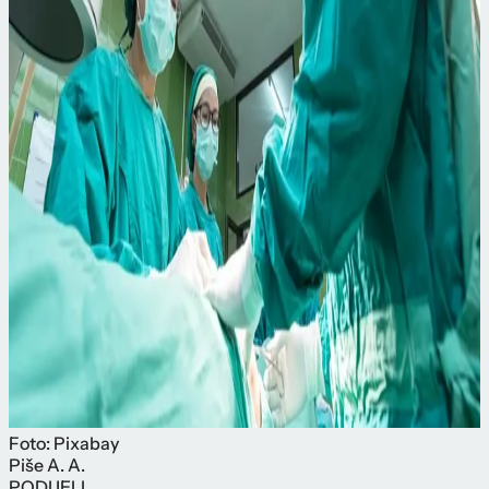
Foto: Pixabay
Piše
A. A.
PODIJELI