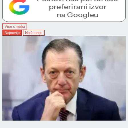
Više s weba
Najnovije
Najčitanije