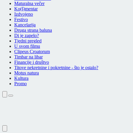
Maturalna večer
Ko(š)mentar
Izdvojeno
Festivo
Kancelarija
Druga strana baluna
Di je zapelo?
Tjedni pregled
U svom filmu
Clipeus Croatorum
Timbar na libar
Financije i društvo
Titove nekretnine i pokretnine - što je ostalo?
Motus natura
Kultura
Promo