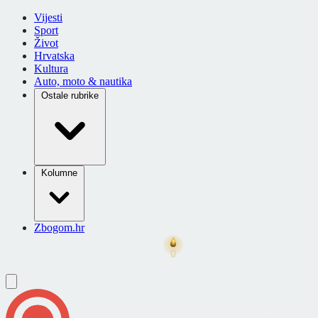
Vijesti
Sport
Život
Hrvatska
Kultura
Auto, moto & nautika
Ostale rubrike
Kolumne
Zbogom.hr