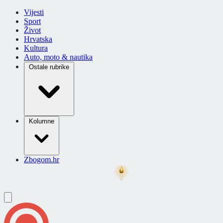
Vijesti
Sport
Život
Hrvatska
Kultura
Auto, moto & nautika
Ostale rubrike
Kolumne
Zbogom.hr