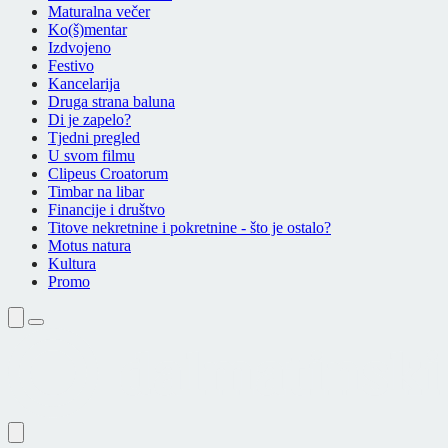
Maturalna večer
Ko(š)mentar
Izdvojeno
Festivo
Kancelarija
Druga strana baluna
Di je zapelo?
Tjedni pregled
U svom filmu
Clipeus Croatorum
Timbar na libar
Financije i društvo
Titove nekretnine i pokretnine - što je ostalo?
Motus natura
Kultura
Promo