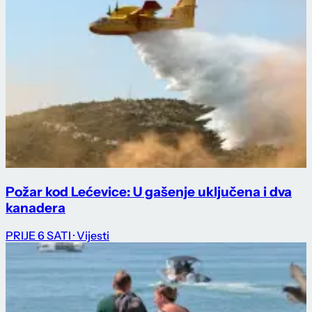
Požar kod Lećevice: U gašenje uključena i dva
kanadera
PRIJE 6 SATI
· Vijesti