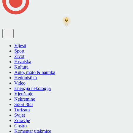
Vijesti
Sport
Život
Hrvatska
Kultura
Auto, moto & nautika
Hedonistika
Video
Energija i ekologija
Vjenčanje
Nekretnine
Sport 365
Turizam
Svijet
Zdravlje
Gastro
Komentar utakmice