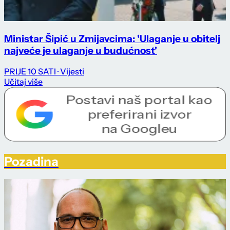
Ministar Šipić u Zmijavcima: 'Ulaganje u obitelj
najveće je ulaganje u budućnost'
PRIJE 10 SATI
· Vijesti
Učitaj više
Pozadina