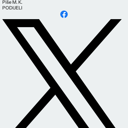
Piše
M. K.
PODIJELI