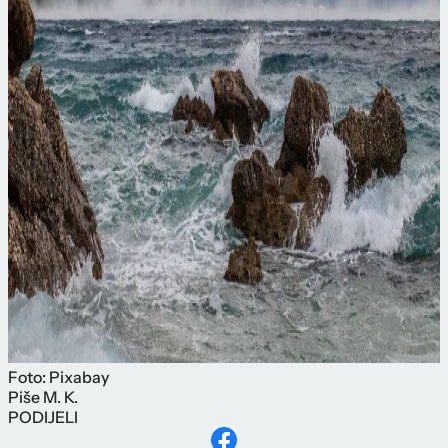
Foto: Pixabay
Piše
M. K.
PODIJELI