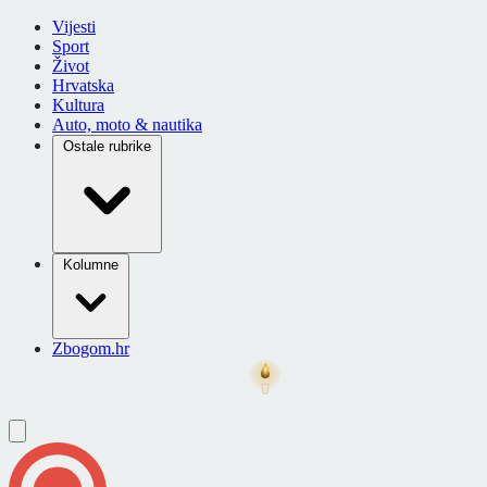
Vijesti
Sport
Život
Hrvatska
Kultura
Auto, moto & nautika
Ostale rubrike
Kolumne
Zbogom.hr