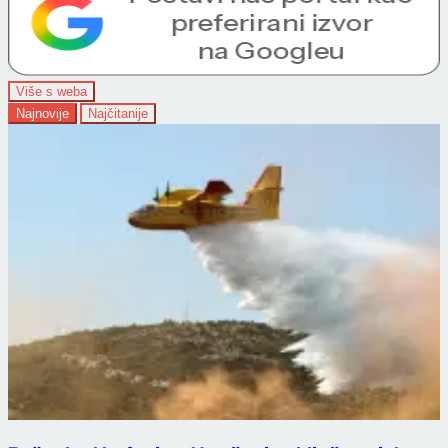
Više s weba
Najnovije
Najčitanije