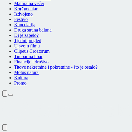
Maturalna večer
Ko(š)mentar
Izdvojeno
Festivo
Kancelarija
Druga strana baluna
Di je zapelo?
Tjedni pregled
U svom filmu
Clipeus Croatorum
Timbar na libar
Financije i društvo
Titove nekretnine i pokretnine - što je ostalo?
Motus natura
Kultura
Promo