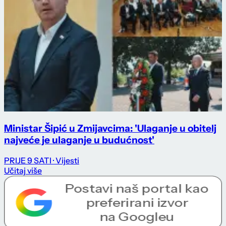
Ministar Šipić u Zmijavcima: 'Ulaganje u obitelj
najveće je ulaganje u budućnost'
PRIJE 9 SATI
· Vijesti
Učitaj više