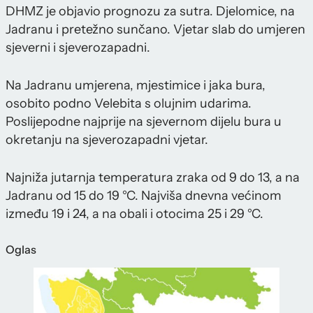
DHMZ je objavio prognozu za sutra. Djelomice, na
Jadranu i pretežno sunčano. Vjetar slab do umjeren
sjeverni i sjeverozapadni.
Na Jadranu umjerena, mjestimice i jaka bura,
osobito podno Velebita s olujnim udarima.
Poslijepodne najprije na sjevernom dijelu bura u
okretanju na sjeverozapadni vjetar.
Najniža jutarnja temperatura zraka od 9 do 13, a na
Jadranu od 15 do 19 °C. Najviša dnevna većinom
između 19 i 24, a na obali i otocima 25 i 29 °C.
Oglas