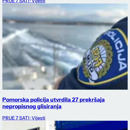
PRIJE 7 SATI
· Vijesti
Pomorska policija utvrdila 27 prekršaja
nepropisnog glisiranja
PRIJE 7 SATI
· Vijesti