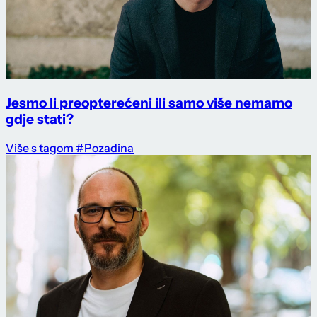
Jesmo li preopterećeni ili samo više nemamo
gdje stati?
Više s tagom #Pozadina