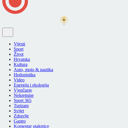
Vijesti
Sport
Život
Hrvatska
Kultura
Auto, moto & nautika
Hedonistika
Video
Energija i ekologija
Vjenčanje
Nekretnine
Sport 365
Turizam
Svijet
Zdravlje
Gastro
Komentar utakmice