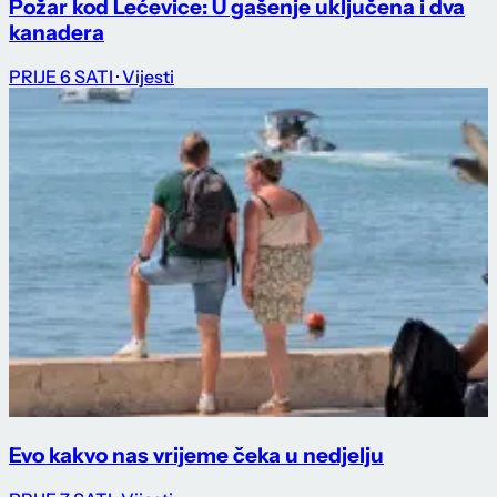
Požar kod Lećevice: U gašenje uključena i dva
kanadera
PRIJE 6 SATI
· Vijesti
Evo kakvo nas vrijeme čeka u nedjelju