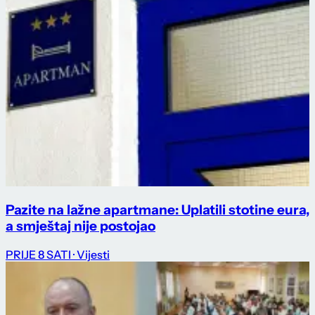
Pazite na lažne apartmane: Uplatili stotine eura,
a smještaj nije postojao
PRIJE 8 SATI
· Vijesti