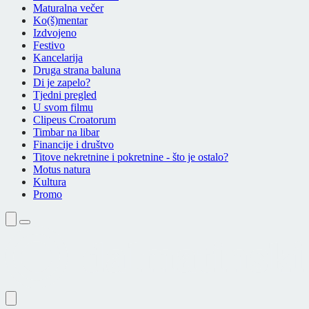
Maturalna večer
Ko(š)mentar
Izdvojeno
Festivo
Kancelarija
Druga strana baluna
Di je zapelo?
Tjedni pregled
U svom filmu
Clipeus Croatorum
Timbar na libar
Financije i društvo
Titove nekretnine i pokretnine - što je ostalo?
Motus natura
Kultura
Promo