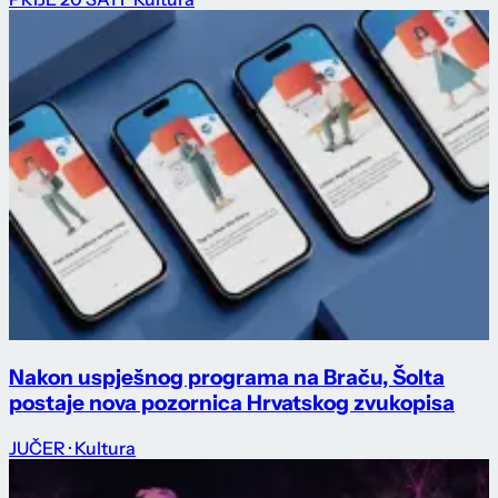
Nakon uspješnog programa na Braču, Šolta
postaje nova pozornica Hrvatskog zvukopisa
JUČER
· Kultura