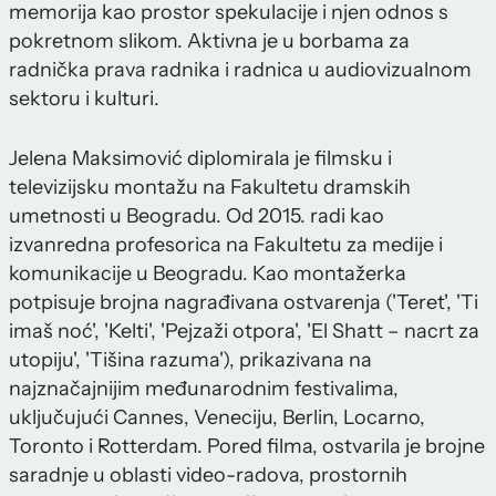
memorija kao prostor spekulacije i njen odnos s
pokretnom slikom. Aktivna je u borbama za
radnička prava radnika i radnica u audiovizualnom
sektoru i kulturi.
Jelena Maksimović diplomirala je filmsku i
televizijsku montažu na Fakultetu dramskih
umetnosti u Beogradu. Od 2015. radi kao
izvanredna profesorica na Fakultetu za medije i
komunikacije u Beogradu. Kao montažerka
potpisuje brojna nagrađivana ostvarenja ('Teret', 'Ti
imaš noć', 'Kelti', 'Pejzaži otpora', 'El Shatt – nacrt za
utopiju', 'Tišina razuma'), prikazivana na
najznačajnijim međunarodnim festivalima,
uključujući Cannes, Veneciju, Berlin, Locarno,
Toronto i Rotterdam. Pored filma, ostvarila je brojne
saradnje u oblasti video-radova, prostornih