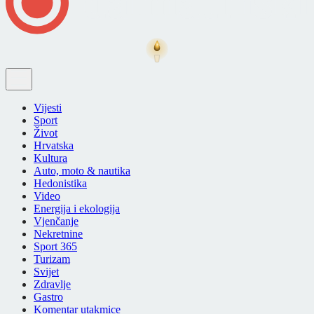
Vijesti
Sport
Život
Hrvatska
Kultura
Auto, moto & nautika
Hedonistika
Video
Energija i ekologija
Vjenčanje
Nekretnine
Sport 365
Turizam
Svijet
Zdravlje
Gastro
Komentar utakmice