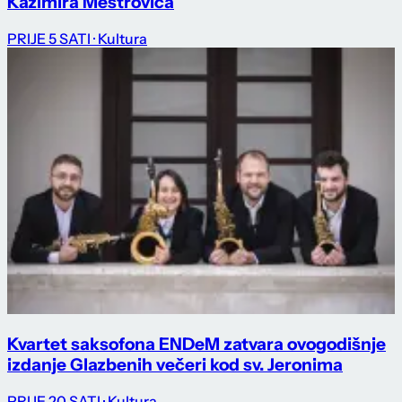
Kazimira Meštrovića
PRIJE 5 SATI
· Kultura
Kvartet saksofona ENDeM zatvara ovogodišnje
izdanje Glazbenih večeri kod sv. Jeronima
PRIJE 20 SATI
· Kultura