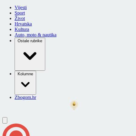
Vijesti
Sport
Život
Hrvatska
Kultura
Auto, moto & nautika
Ostale rubrike
Kolumne
Zbogom.hr