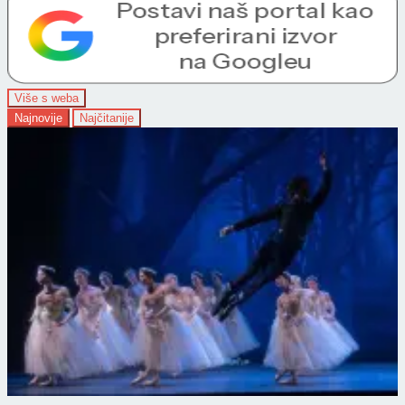
Više s weba
Najnovije
Najčitanije