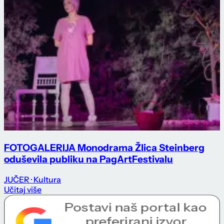
FOTOGALERIJA Monodrama Žlica Steinberg
oduševila publiku na PagArtFestivalu
JUČER
· Kultura
Učitaj više