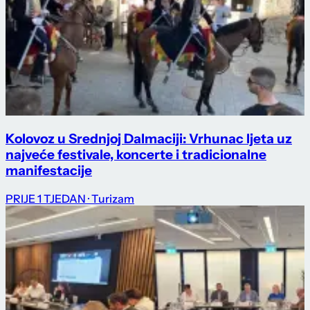
Kolovoz u Srednjoj Dalmaciji: Vrhunac ljeta uz
najveće festivale, koncerte i tradicionalne
manifestacije
PRIJE 1 TJEDAN
· Turizam