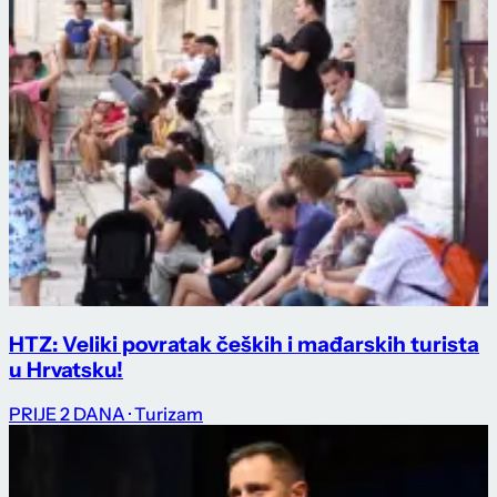
HTZ: Veliki povratak čeških i mađarskih turista
u Hrvatsku!
PRIJE 2 DANA
· Turizam