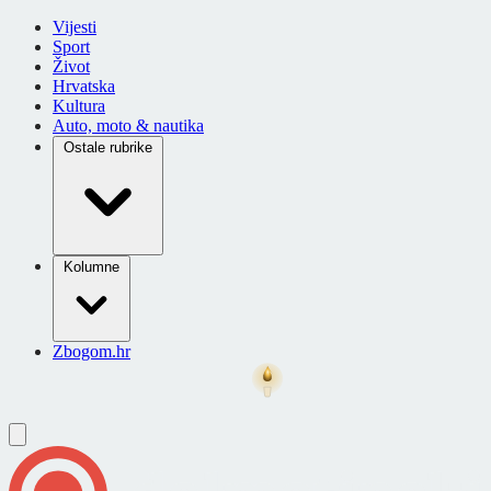
Vijesti
Sport
Život
Hrvatska
Kultura
Auto, moto & nautika
Ostale rubrike
Kolumne
Zbogom.hr