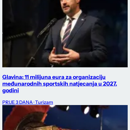
Glavina: 11 milijuna eura za organizaciju
međunarodnih sportskih natjecanja u 2027.
godini
PRIJE 3 DANA
· Turizam