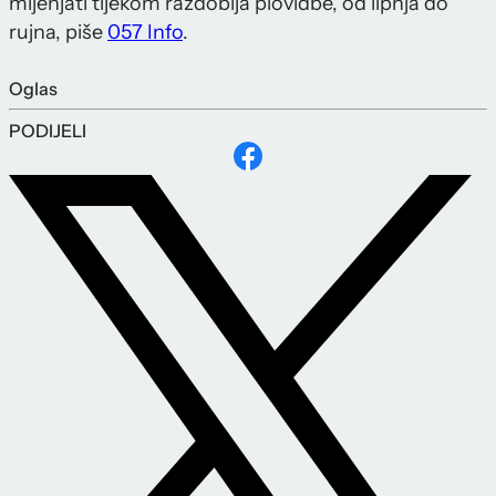
mijenjati tijekom razdoblja plovidbe, od lipnja do
rujna, piše
057 Info
.
Oglas
PODIJELI