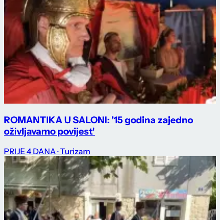
ROMANTIKA U SALONI: '15 godina zajedno
oživljavamo povijest'
PRIJE 4 DANA
· Turizam