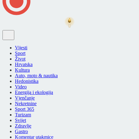
Vijesti
Sport
Život
Hrvatska
Kultura
Auto, moto & nautika
Hedonistika
Video
Energija i ekologija
Vjenčanje
Nekretnine
Sport 365
Turizam
Svijet
Zdravlje
Gastro
Komentar utakmice