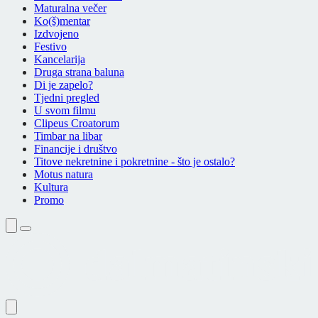
Maturalna večer
Ko(š)mentar
Izdvojeno
Festivo
Kancelarija
Druga strana baluna
Di je zapelo?
Tjedni pregled
U svom filmu
Clipeus Croatorum
Timbar na libar
Financije i društvo
Titove nekretnine i pokretnine - što je ostalo?
Motus natura
Kultura
Promo