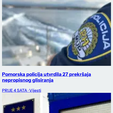
Pomorska policija utvrdila 27 prekršaja
nepropisnog glisiranja
PRIJE 4 SATA
· Vijesti