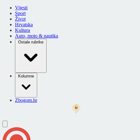
Vijesti
Sport
Život
Hrvatska
Kultura
Auto, moto & nautika
Ostale rubrike
Kolumne
Zbogom.hr