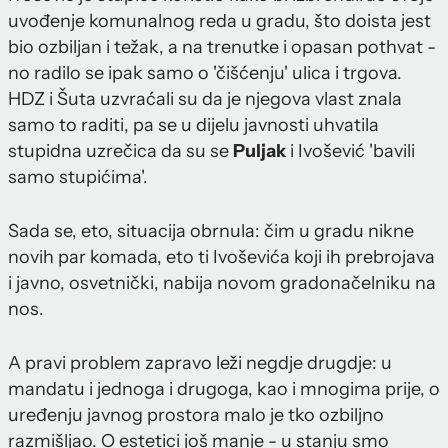
uvođenje komunalnog reda u gradu, što doista jest
bio ozbiljan i težak, a na trenutke i opasan pothvat -
no radilo se ipak samo o 'čišćenju' ulica i trgova.
HDZ i Šuta uzvraćali su da je njegova vlast znala
samo to raditi, pa se u dijelu javnosti uhvatila
stupidna uzrečica da su se
Puljak
i Ivošević 'bavili
samo stupićima'.
Sada se, eto, situacija obrnula: čim u gradu nikne
novih par komada, eto ti Ivoševića koji ih prebrojava
i javno, osvetnički, nabija novom gradonačelniku na
nos.
A pravi problem zapravo leži negdje drugdje: u
mandatu i jednoga i drugoga, kao i mnogima prije, o
uređenju javnog prostora malo je tko ozbiljno
razmišljao. O estetici još manje - u stanju smo