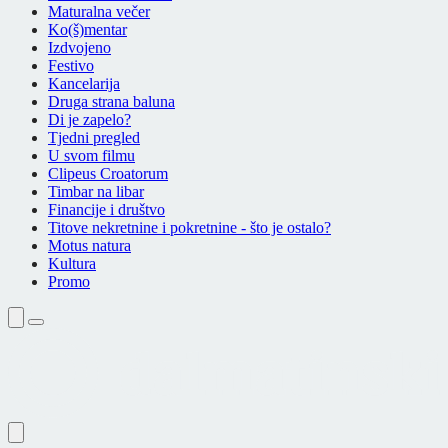
Maturalna večer
Ko(š)mentar
Izdvojeno
Festivo
Kancelarija
Druga strana baluna
Di je zapelo?
Tjedni pregled
U svom filmu
Clipeus Croatorum
Timbar na libar
Financije i društvo
Titove nekretnine i pokretnine - što je ostalo?
Motus natura
Kultura
Promo