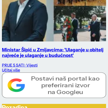
Ministar Šipić u Zmijavcima: 'Ulaganje u obitelj
najveće je ulaganje u budućnost'
PRIJE 5 SATI
· Vijesti
Učitaj više
Pozadina