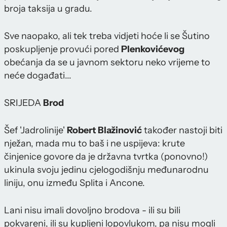
broja taksija u gradu.
Sve naopako, ali tek treba vidjeti hoće li se Šutino
poskupljenje provući pored
Plenkovićevog
obećanja da se u javnom sektoru neko vrijeme to
neće događati...
SRIJEDA
Brod
Šef 'Jadrolinije'
Robert Blažinović
također nastoji biti
nježan, mada mu to baš i ne uspijeva: krute
činjenice govore da je državna tvrtka (ponovno!)
ukinula svoju jedinu cjelogodišnju međunarodnu
liniju, onu između Splita i Ancone.
Lani nisu imali dovoljno brodova - ili su bili
pokvareni, ili su kupljeni lopovlukom, pa nisu mogli