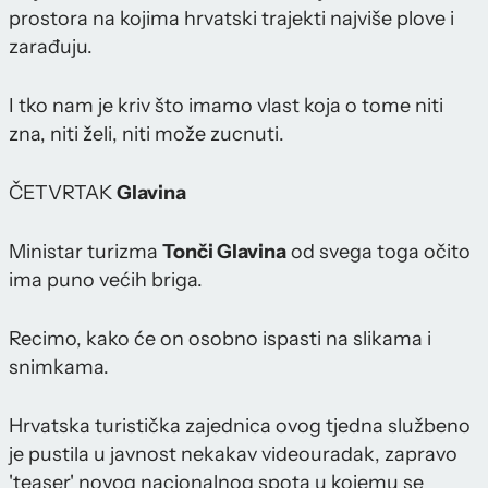
prostora na kojima hrvatski trajekti najviše plove i
zarađuju.
I tko nam je kriv što imamo vlast koja o tome niti
zna, niti želi, niti može zucnuti.
ČETVRTAK
Glavina
Ministar turizma
Tonči Glavina
od svega toga očito
ima puno većih briga.
Recimo, kako će on osobno ispasti na slikama i
snimkama.
Hrvatska turistička zajednica ovog tjedna službeno
je pustila u javnost nekakav videouradak, zapravo
'teaser' novog nacionalnog spota u kojemu se