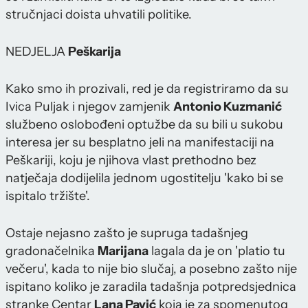
stručnjaci doista uhvatili politike.
NEDJELJA
Peškarija
Kako smo ih prozivali, red je da registriramo da su
Ivica Puljak i njegov zamjenik
Antonio Kuzmanić
službeno oslobođeni optužbe da su bili u sukobu
interesa jer su besplatno jeli na manifestaciji na
Peškariji, koju je njihova vlast prethodno bez
natječaja dodijelila jednom ugostitelju 'kako bi se
ispitalo tržište'.
Ostaje nejasno zašto je supruga tadašnjeg
gradonačelnika
Marijana
lagala da je on 'platio tu
večeru', kada to nije bio slučaj, a posebno zašto nije
ispitano koliko je zaradila tadašnja potpredsjednica
stranke Centar
Lana Pavić
koja je za spomenutog