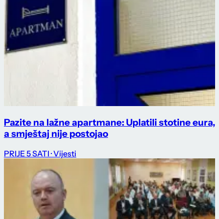
Pazite na lažne apartmane: Uplatili stotine eura,
a smještaj nije postojao
PRIJE 5 SATI
· Vijesti