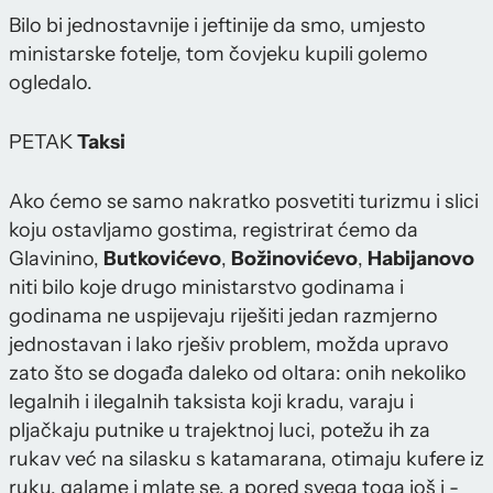
Bilo bi jednostavnije i jeftinije da smo, umjesto
ministarske fotelje, tom čovjeku kupili golemo
ogledalo.
PETAK
Taksi
Ako ćemo se samo nakratko posvetiti turizmu i slici
koju ostavljamo gostima, registrirat ćemo da
Glavinino,
Butkovićevo
,
Božinovićevo
,
Habijanovo
niti bilo koje drugo ministarstvo godinama i
godinama ne uspijevaju riješiti jedan razmjerno
jednostavan i lako rješiv problem, možda upravo
zato što se događa daleko od oltara: onih nekoliko
legalnih i ilegalnih taksista koji kradu, varaju i
pljačkaju putnike u trajektnoj luci, potežu ih za
rukav već na silasku s katamarana, otimaju kufere iz
ruku, galame i mlate se, a pored svega toga još i -