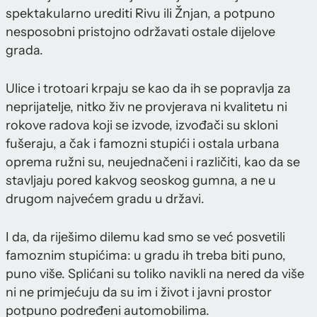
spektakularno urediti Rivu ili Žnjan, a potpuno
nesposobni pristojno održavati ostale dijelove
grada.
Ulice i trotoari krpaju se kao da ih se popravlja za
neprijatelje, nitko živ ne provjerava ni kvalitetu ni
rokove radova koji se izvode, izvođači su skloni
fušeraju, a čak i famozni stupići i ostala urbana
oprema ružni su, neujednačeni i različiti, kao da se
stavljaju pored kakvog seoskog gumna, a ne u
drugom najvećem gradu u državi.
I da, da riješimo dilemu kad smo se već posvetili
famoznim stupićima: u gradu ih treba biti puno,
puno više. Splićani su toliko navikli na nered da više
ni ne primjećuju da su im i život i javni prostor
potpuno podređeni automobilima.