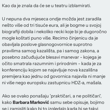
Kao da je znala da će se u teatru izblamirati.
U nepuna dva mjeseca ondje možda jest zaradila
nešto više od tri tisuće eura, ali je bogme u svojoj
biografiji dobila i nekoliko recki koje bi je dugoročno
mogle koštati puno više. Recimo činjenicu da je
obavljala poslove glasnogovornice suprotno
pravilima samog kazališta, pa i samog zakona, a
posebno začuđujuće blesavi manevar - kojega je
očito smatrala razumnim i prirodnim - kada je za
konferenciju kojom se najavljuje nova kazališna
premijera kao jednu od govornica najavila ni manje
ni više nego europsku zastupnicu HDZ-a, mašala.
Ako se ovako ponašaju 'praktičari, a ne političari',
kako
Barbara Marković
samu sebe opisuje, bojimo
se i zamisliti kako bi to izgledalo kada bi se takvi