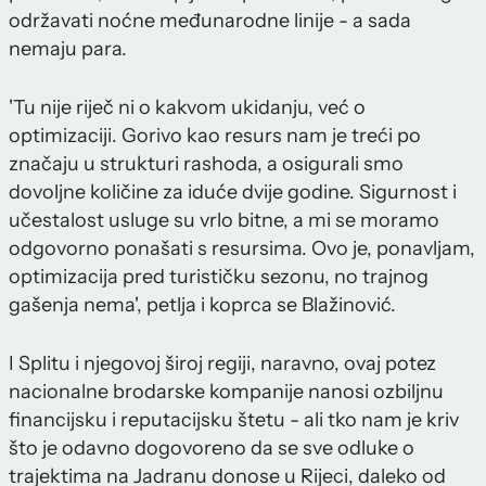
održavati noćne međunarodne linije - a sada
nemaju para.
'Tu nije riječ ni o kakvom ukidanju, već o
optimizaciji. Gorivo kao resurs nam je treći po
značaju u strukturi rashoda, a osigurali smo
dovoljne količine za iduće dvije godine. Sigurnost i
učestalost usluge su vrlo bitne, a mi se moramo
odgovorno ponašati s resursima. Ovo je, ponavljam,
optimizacija pred turističku sezonu, no trajnog
gašenja nema', petlja i koprca se Blažinović.
I Splitu i njegovoj široj regiji, naravno, ovaj potez
nacionalne brodarske kompanije nanosi ozbiljnu
financijsku i reputacijsku štetu - ali tko nam je kriv
što je odavno dogovoreno da se sve odluke o
trajektima na Jadranu donose u Rijeci, daleko od