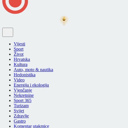
Vijesti
Sport
Život
Hrvatska
Kultura
Auto, moto & nautika
Hedonistika
Video
Energija i ekologija
Vjenčanje
Nekretnine
Sport 365
Turizam
Svijet
Zdravlje
Gastro
Komentar utakmice