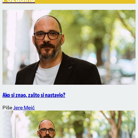
Ako si znao, zašto si nastavio?
Piše
Jere Meić