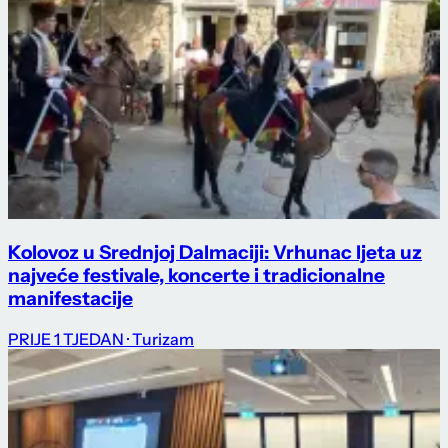
Kolovoz u Srednjoj Dalmaciji: Vrhunac ljeta uz
najveće festivale, koncerte i tradicionalne
manifestacije
PRIJE 1 TJEDAN
· Turizam