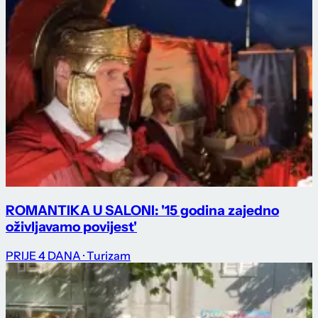
ROMANTIKA U SALONI: '15 godina zajedno
oživljavamo povijest'
PRIJE 4 DANA
· Turizam