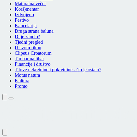
Maturalna večer
Ko(š)mentar
Izdvojeno
Festivo
Kancelarija
Druga strana baluna
Di je zapelo?
Tjedni pregled
U svom filmu
Clipeus Croatorum
Timbar na libar
Financije i društvo
Titove nekretnine i pokretnine - što je ostalo?
Motus natura
Kultura
Promo