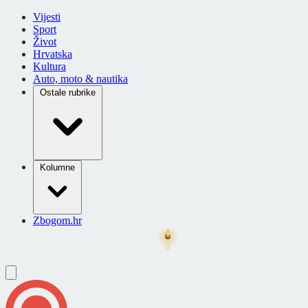
Vijesti
Sport
Život
Hrvatska
Kultura
Auto, moto & nautika
Ostale rubrike
Kolumne
Zbogom.hr