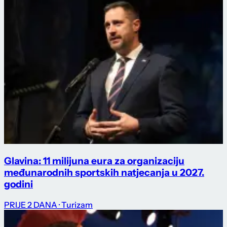
Glavina: 11 milijuna eura za organizaciju
međunarodnih sportskih natjecanja u 2027.
godini
PRIJE 2 DANA
· Turizam