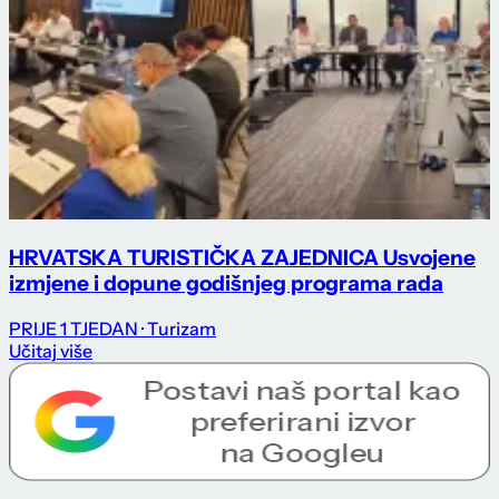
HRVATSKA TURISTIČKA ZAJEDNICA Usvojene
izmjene i dopune godišnjeg programa rada
PRIJE 1 TJEDAN
· Turizam
Učitaj više