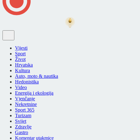
Vijesti
Sport
Život
Hrvatska
Kultura
Auto, moto & nautika
Hedonistika
Video
Energija i ekologija
Vjenčanje
Nekretnine
Sport 365
Turizam
Svijet
Zdravlje
Gastro
Komentar utakmice