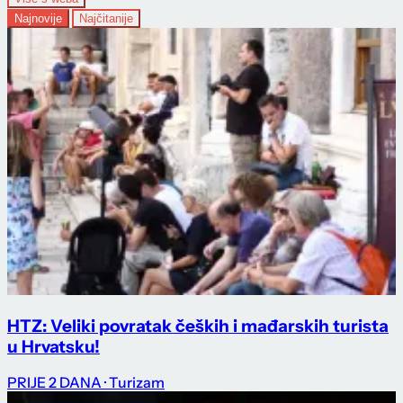
Najnovije
Najčitanije
HTZ: Veliki povratak čeških i mađarskih turista
u Hrvatsku!
PRIJE 2 DANA
· Turizam