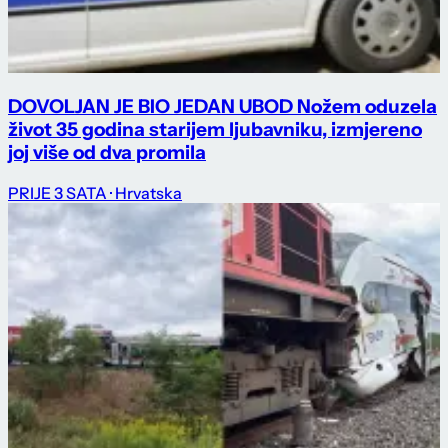
DOVOLJAN JE BIO JEDAN UBOD Nožem oduzela
život 35 godina starijem ljubavniku, izmjereno
joj više od dva promila
PRIJE 3 SATA
· Hrvatska