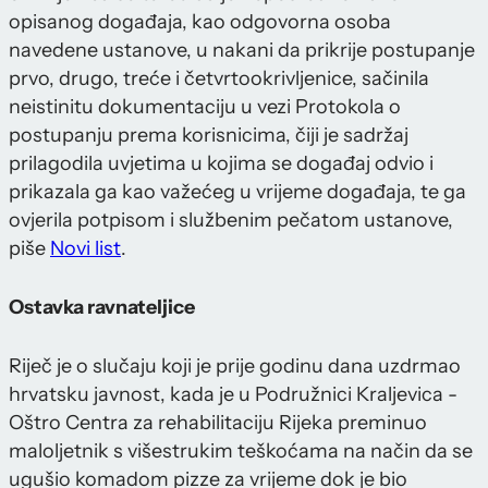
opisanog događaja, kao odgovorna osoba
navedene ustanove, u nakani da prikrije postupanje
prvo, drugo, treće i četvrtookrivljenice, sačinila
neistinitu dokumentaciju u vezi Protokola o
postupanju prema korisnicima, čiji je sadržaj
prilagodila uvjetima u kojima se događaj odvio i
prikazala ga kao važećeg u vrijeme događaja, te ga
ovjerila potpisom i službenim pečatom ustanove,
piše
Novi list
.
Ostavka ravnateljice
Riječ je o slučaju koji je prije godinu dana uzdrmao
hrvatsku javnost, kada je u Podružnici Kraljevica -
Oštro Centra za rehabilitaciju Rijeka preminuo
maloljetnik s višestrukim teškoćama na način da se
ugušio komadom pizze za vrijeme dok je bio