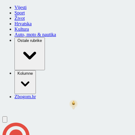
Vijesti
Sport
Život
Hrvatska
Kultura
Auto, moto & nautika
Ostale rubrike
Kolumne
Zbogom.hr