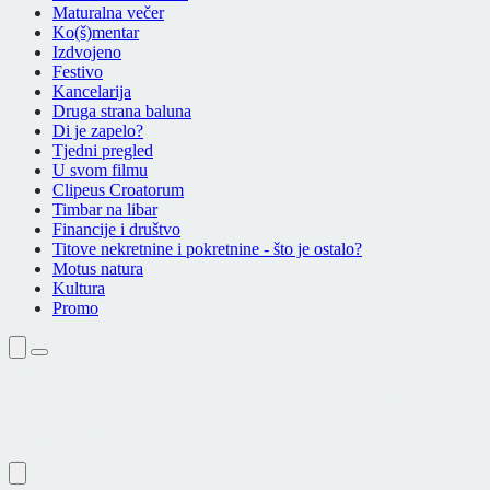
Maturalna večer
Ko(š)mentar
Izdvojeno
Festivo
Kancelarija
Druga strana baluna
Di je zapelo?
Tjedni pregled
U svom filmu
Clipeus Croatorum
Timbar na libar
Financije i društvo
Titove nekretnine i pokretnine - što je ostalo?
Motus natura
Kultura
Promo