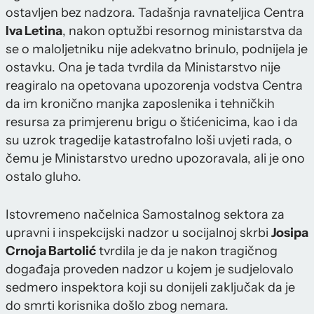
ostavljen bez nadzora. Tadašnja ravnateljica Centra
Iva Letina
, nakon optužbi resornog ministarstva da
se o maloljetniku nije adekvatno brinulo, podnijela je
ostavku. Ona je tada tvrdila da Ministarstvo nije
reagiralo na opetovana upozorenja vodstva Centra
da im kronično manjka zaposlenika i tehničkih
resursa za primjerenu brigu o štićenicima, kao i da
su uzrok tragedije katastrofalno loši uvjeti rada, o
čemu je Ministarstvo uredno upozoravala, ali je ono
ostalo gluho.
Istovremeno načelnica Samostalnog sektora za
upravni i inspekcijski nadzor u socijalnoj skrbi
Josipa
Crnoja Bartolić
tvrdila je da je nakon tragičnog
događaja proveden nadzor u kojem je sudjelovalo
sedmero inspektora koji su donijeli zaključak da je
do smrti korisnika došlo zbog nemara.