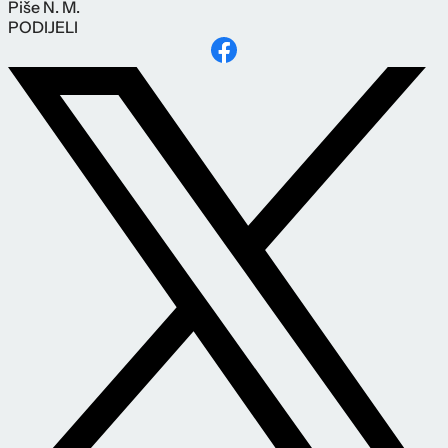
Piše
N. M.
PODIJELI