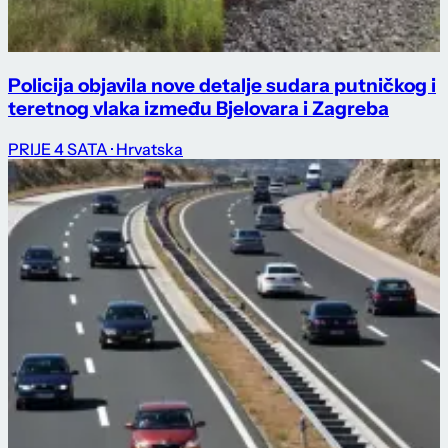
Policija objavila nove detalje sudara putničkog i
teretnog vlaka između Bjelovara i Zagreba
PRIJE 4 SATA
· Hrvatska