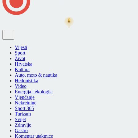
Vijesti
Sport
Život
Hrvatska
Kultura
Auto, moto & nautika
Hedonistika
Video
Energija i ekologija
Vjenčanje
Nekretnine
Sport 365
Turizam
Svijet
Zdravlje
Gastro
Komentar utakmice