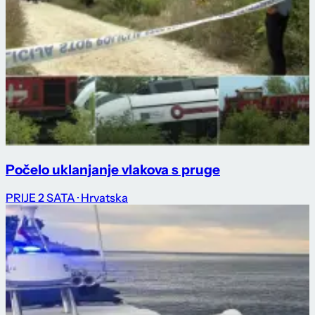
Počelo uklanjanje vlakova s pruge
PRIJE 2 SATA
· Hrvatska